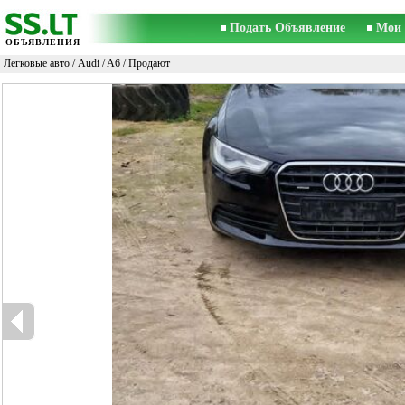
Подать Объявление
Мои 
ОБЪЯВЛЕНИЯ
Легковые авто
/
Audi
/
A6
/ Продают