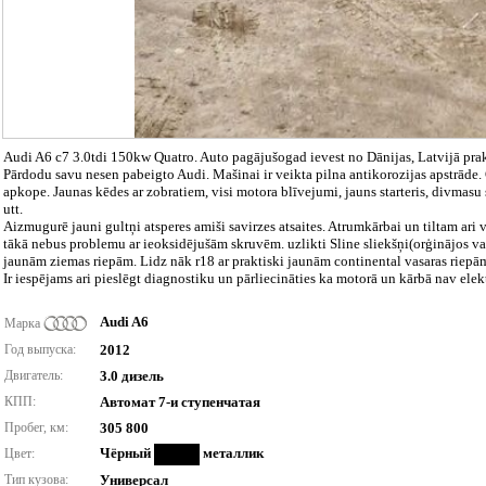
Audi A6 c7 3.0tdi 150kw Quatro. Auto pagājušogad ievest no Dānijas, Latvijā prak
Pārdodu savu nesen pabeigto Audi. Mašinai ir veikta pilna antikorozijas apstrāde. G
apkope. Jaunas kēdes ar zobratiem, visi motora blīvejumi, jauns starteris, divmasu s
utt.
Aizmugurē jauni gultņi atsperes amiši savirzes atsaites. Atrumkārbai un tiltam ari v
tākā nebus problemu ar ieoksidējušām skruvēm. uzlikti Sline sliekšņi(orģinājos var
jaunām ziemas riepām. Lidz nāk r18 ar praktiski jaunām continental vasaras riepā
Ir iespējams ari pieslēgt diagnostiku un pārliecināties ka motorā un kārbā nav ele
Audi A6
Марка
Год выпуска:
2012
Двигатель:
3.0 дизель
КПП:
Автомат 7-и ступенчатая
Пробег, км:
305 800
Чёрный
металлик
Цвет:
Тип кузова:
Универсал