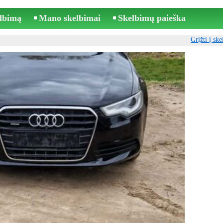
elbimą
Mano skelbimai
Skelbimų paieška
Grįžti į sk