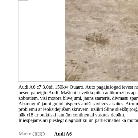
Audi A6 c7 3.0tdi 150kw Quatro. Auto pagājušogad ievest no 
nesen pabeigto Audi. Mašinai ir veikta pilna antikorozijas apst
zobratiem, visi motora blīvejumi, jauns starteris, divmasu spara
Aizmugurē jauni gultņi atsperes amiši savirzes atsaites. Atrumk
problemu ar ieoksidējušām skruvēm. uzlikti Sline sliekšņi(orģ
nāk r18 ar praktiski jaunām continental vasaras riepām.
Ir iespējams ari pieslēgt diagnostiku un pārliecināties ka mot
Markė
Audi A6