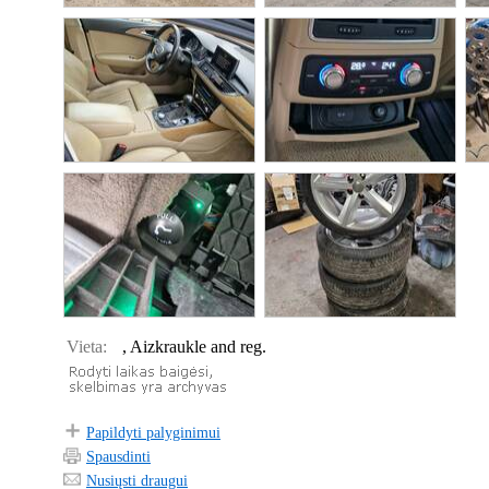
Vieta:
, Aizkraukle and reg.
Papildyti palyginimui
Spausdinti
Nusiųsti draugui