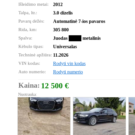
Išleidimo metai:
2012
Talpa, ltr.:
3.0 dizelis
Pavarų dėžės:
Automatinė 7-ios pavaros
Rida, km:
305 800
Spalva:
Juodas
metalinis
Kėbulo tipas:
Universalas
Techninė apžiūra:
11.2026
VIN kodas:
Rodyti vin kodas
Auto numerio:
Rodyti numerio
Kaina:
12 500 €
Nuotrauka: