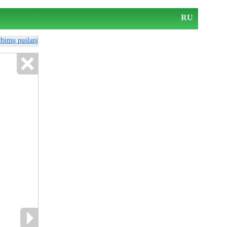
RU
elbimų puslapį