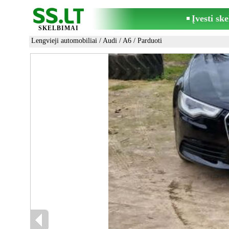
Įvesti sk
SKELBIMAI
Lengvieji automobiliai
/
Audi
/
A6
/ Parduoti