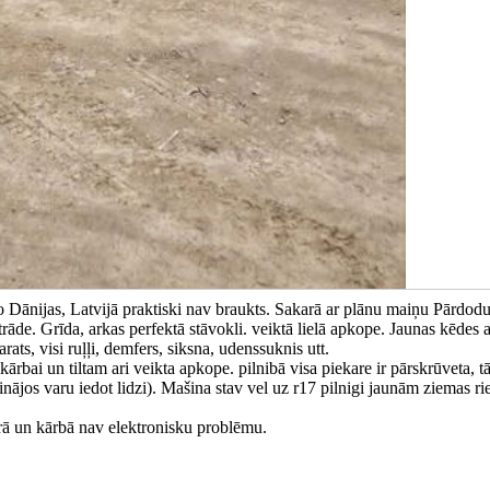
Dānijas, Latvijā praktiski nav braukts. Sakarā ar plānu maiņu Pārdod
rāde. Grīda, arkas perfektā stāvokli. veiktā lielā apkope. Jaunas kēdes a
rats, visi ruļļi, demfers, siksna, udenssuknis utt.
ārbai un tiltam ari veikta apkope. pilnibā visa piekare ir pārskrūveta, 
inājos varu iedot lidzi). Mašina stav vel uz r17 pilnigi jaunām ziemas r
orā un kārbā nav elektronisku problēmu.