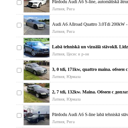
Pārdodu Audi A6 S-line, automātiskā ātrum
Латвия, Рига
Audi A6 Allroad Quattro 3.0Tdi 200kW - 2
Латвия, Рига
Labā tehniskā un vizuālā stāvoklī. Līdz
Латвия, Цесис и р-он
3, 0 tdi, 171kw, quattro maina. обме
автомобиль м
Латвия, Юрмала
2, 7 tdi, 132kw. Maina. Обмен с доп
может быт
Латвия, Юрмала
Pārdodu Audi A6 S-line labā tehniskā stāv
Латвия, Рига