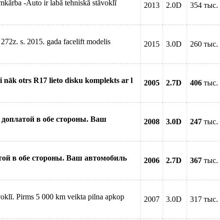
kārba -Auto ir labā tehniskā stāvoklī
2013
2.0D
354 тыс.
72z. s. 2015. gada facelift modelis
2015
3.0D
260 тыс.
i nāk otrs R17 lieto disku komplekts ar l
2005
2.7D
406
тыс.
н с доплатой в обе стороны. Ваш
2008
3.0D
247
тыс.
латой в обе стороны. Ваш автомобиль
2006
2.7D
367
тыс.
oklī. Pirms 5 000 km veikta pilna apkop
2007
3.0D
317 тыс.