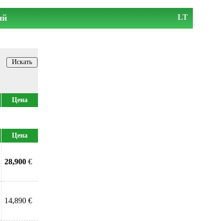
ий
LT
Цена
Цена
28,900
€
14,890 €