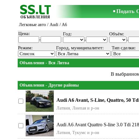
Подать 
ОБЪЯВЛЕНИЯ
Легковые авто
/
Audi
/ A6
Цена:
Год:
Объём:
-
-
-
Режим:
Город, муниципалитет:
Тип сделки:
Объявления - Вся Литва
В выбранном
Объявления - Другие районы
Audi A6 Avant, S-Line, Quattro, 50 Tdi
Латвия, Лиепая и р-он
Audi A6 Avant Quattro S-line 3.0 Tdi 218 
Латвия, Тукумс и р-он