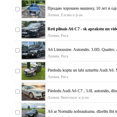
Продаю хорошею машину, 10 лет в одн
воврем
Латвия, Елгава и р-он
Reti pilnais A6 C7 - sk aprakstu un vi
Латвия, Рига
A6 Limousine. Automāts. 3.0D, Quattro. A
Латвия, Рига
Pārdodu koptu un labi uzturētu Audi A6. 
Латвия, Рига
Pārdodu Audi A6 C7 , 3.0L automāts, dīzeļ
Латвия, Вентспилс и р-он
A6 ar Normālu nobraukumu. dīzelīts Bit tu