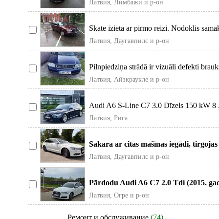
Латвия, Лимбажи и р-он
Skate izieta ar pirmo reizi. Nodoklis sama
Латвия, Даугавпилс и р-он
Pilnpiedziņa strādā ir vizuāli defekti bra
Латвия, Айзкраукле и р-он
Audi A6 S-Line C7 3.0 Dīzels 150 kW 8 Āt
Латвия, Рига
Sakara ar citas mašīnas iegādi, tirgoja
Латвия, Даугавпилс и р-он
Pārdodu Audi A6 C7 2.0 Tdi (2015. ga
A6
Латвия, Огре и р-он
Ремонт и обслуживание
(74)