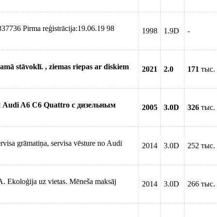
7736 Pirma reģistrācija:19.06.19 98
1998
1.9D
-
amā stāvoklī. , ziemas riepas ar diskiem
2021
2.0
171
тыс.
Audi A6 C6 Quattro с дизельным
2005
3.0D
326
тыс.
visa grāmatiņa, servisa vēsture no Audi
2014
3.0D
252 тыс.
A. Ekoloģija uz vietas. Mēneša maksāj
2014
3.0D
266 тыс.