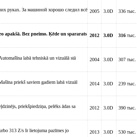
их руках. За машиной хорошо следил всё
2005
3.0D
336 тыс.
deo apakšā. Bez pneimo. Ķēde un spararats
2012
3.0D
316
тыс.
utomašīna labā tehniskā un vizuālā stā
2004
3.0D
307 тыс.
Mašīna priekš saviem gadiem labā vizuāl
2014
3.0D
239 тыс.
dzinējs, priekšpiedziņa, pelēks ādas sa
2012
3.0D
390 тыс.
rbo 313 Z/s Ir lietojuma pazīmes jo
2013
3.0D
530 тыс.