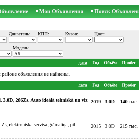
Объявление
Мои Объявления
Поиск Объявлен
Двигатель:
КПП:
Кузов:
Цвет:
Модель:
дата
Год
Объём
Пробег
 районе объявления не найдены.
дата
Год
Объём
Пробег
, 3.0D, 286Zs. Auto ideālā tehniskā un viz
2019
3.0D
140
тыс.
Zs, elektroniska servisa grāmatiņa, pil
2015
3.0D
215 тыс.