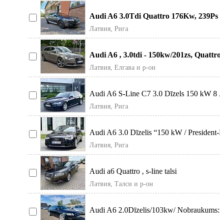
Audi A6 3.0Tdi Quattro 176Kw, 239Ps F
sa
Латвия, Рига
Audi A6 , 3.0tdi - 150kw/201zs, Quatt
Латвия, Елгава и р-он
Audi A6 S-Line C7 3.0 Dīzels 150 kW 8 Āt
Латвия, Рига
Audi A6 3.0 Dīzelis “150 kW / President-P
Латвия, Рига
Audi a6 Quattro , s-line talsi
Латвия, Талси и р-он
Audi A6 2.0Dīzelis/103kw/ Nobraukums: 3