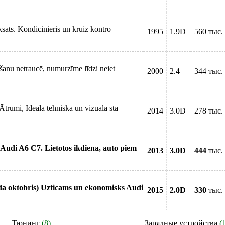
ksāts. Kondicinieris un kruiz kontro
1995
1.9D
560 тыс.
ukšanu netraucē, numurzīme līdzi neiet
2000
2.4
344 тыс.
rumi, Ideāla tehniskā un vizuālā stā
2014
3.0D
278 тыс.
s Audi A6 C7. Lietotos ikdiena, auto piem
2013
3.0D
444
тыс.
da oktobris) Uzticams un ekonomisks Audi
2015
2.0D
330
тыс.
Тюнинг
(8)
Зарядные устройства
(