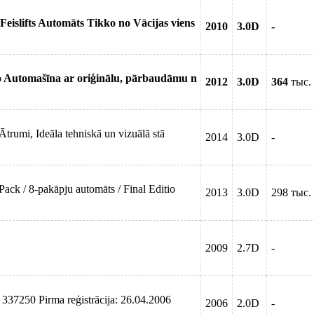
eislifts Automāts Tikko no Vācijas viens
2010
3.0D
-
ro Automašīna ar oriģinālu, pārbaudāmu n
2012
3.0D
364
тыс.
rumi, Ideāla tehniskā un vizuālā stā
2014
3.0D
-
ack / 8-pakāpju automāts / Final Editio
2013
3.0D
298 тыс.
2009
2.7D
-
37250 Pirma reģistrācija: 26.04.2006
2006
2.0D
-