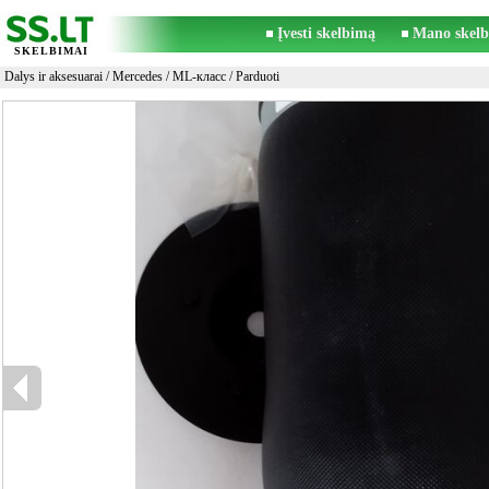
Įvesti skelbimą
Mano skelb
SKELBIMAI
Dalys ir aksesuarai
/
Mercedes
/
ML-класс
/ Parduoti