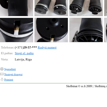
Telefonas:
(+371)
29-57-***
Rodyti numerį
El.paštas:
Siųsti el. paštu
Vieta:
Latvija, Riga
Spausdinti
Nusiųsti draugui
Priminti
Skelbimai © ss.lt 2009 |
Skelbimų d