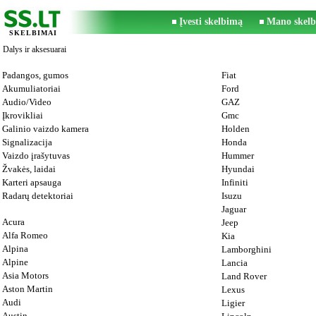
Įvesti skelbimą
Mano skelb
SKELBIMAI
Dalys ir aksesuarai
Padangos, gumos
Fiat
Akumuliatoriai
Ford
Audio/Video
GAZ
Įkrovikliai
Gmc
Galinio vaizdo kamera
Holden
Signalizacija
Honda
Vaizdo įrašytuvas
Hummer
Žvakės, laidai
Hyundai
Karteri apsauga
Infiniti
Radarų detektoriai
Isuzu
Jaguar
Acura
Jeep
Alfa Romeo
Kia
Alpina
Lamborghini
Alpine
Lancia
Asia Motors
Land Rover
Aston Martin
Lexus
Audi
Ligier
Austin