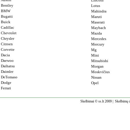
Lincoln
Bentley
Lotus
BMW
Mahindra
Bugatti
Maruti
Buick
Maserati
Cadillac
Maybach
Chevrolet
Mazda
Chrysler
Mercedes
Citroen
Mercury
Corvette
Mg
Dacia
Mini
Daewoo
Mitsubishi
Daihatsu
Morgan
Daimler
Moskvičius
DeTomaso
Nissan
Dodge
Opel
Ferrari
Skelbimai © ss.lt 2009 |
Skelbimų d