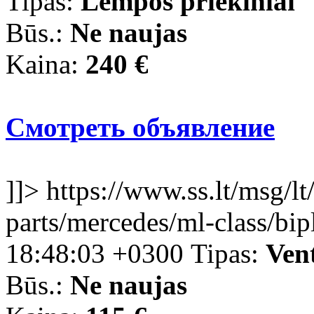
Tipas:
Lempos priekiniai
Būs.:
Ne naujas
Kaina:
240 €
Смотреть объявление
]]>
https://www.ss.lt/msg/lt
parts/mercedes/ml-class/bi
18:48:03 +0300
Tipas:
Vent
Būs.:
Ne naujas