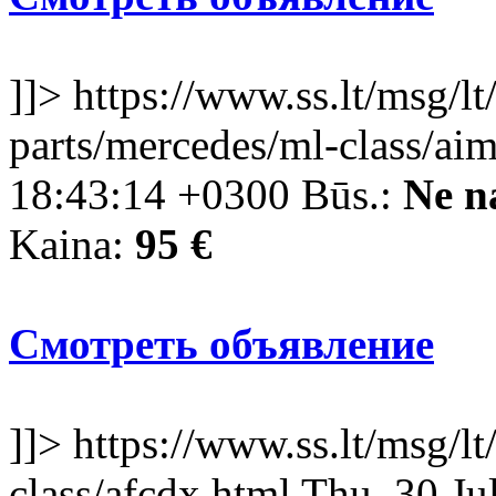
]]>
https://www.ss.lt/msg/lt
parts/mercedes/ml-class/ai
18:43:14 +0300
Būs.:
Ne n
Kaina:
95 €
Смотреть объявление
]]>
https://www.ss.lt/msg/lt
class/afcdx.html
Thu, 30 Ju