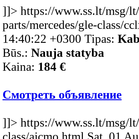
]]>
https://www.ss.lt/msg/lt
parts/mercedes/gle-class/cc
14:40:22 +0300
Tipas:
Kab
Būs.:
Nauja statyba
Kaina:
184 €
Смотреть объявление
]]>
https://www.ss.lt/msg/lt
class/ajcmo.html
Sat, 01 A