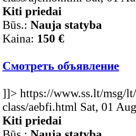
Kiti priedai
Būs.:
Nauja statyba
Kaina:
150 €
Смотреть объявление
]]>
https://www.ss.lt/msg/lt
class/aebfi.html
Sat, 01 Au
Kiti priedai
Būs.:
Nauja statyba