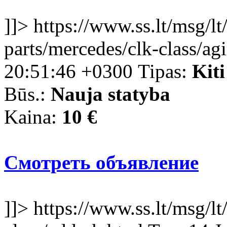
]]>
https://www.ss.lt/msg/lt
parts/mercedes/clk-class/ag
20:51:46 +0300
Tipas:
Kiti
Būs.:
Nauja statyba
Kaina:
10 €
Смотреть объявление
]]>
https://www.ss.lt/msg/lt