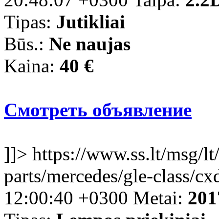
Tipas:
Jutikliai
Būs.:
Ne naujas
Kaina:
40 €
Смотреть объявление
]]>
https://www.ss.lt/msg/lt
parts/mercedes/gle-class/cx
12:00:40 +0300
Metai:
201