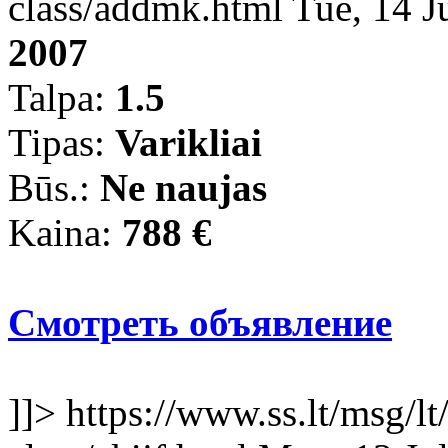
class/addmk.html
Tue, 14 J
2007
Talpa:
1.5
Tipas:
Varikliai
Būs.:
Ne naujas
Kaina:
788 €
Смотреть объявление
]]>
https://www.ss.lt/msg/lt