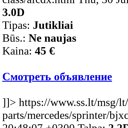
3.0D
Tipas:
Jutikliai
Būs.:
Ne naujas
Kaina:
45 €
Смотреть объявление
]]>
https://www.ss.lt/msg/lt
parts/mercedes/sprinter/bjx
20:48:07 +0300
Talpa:
2.2