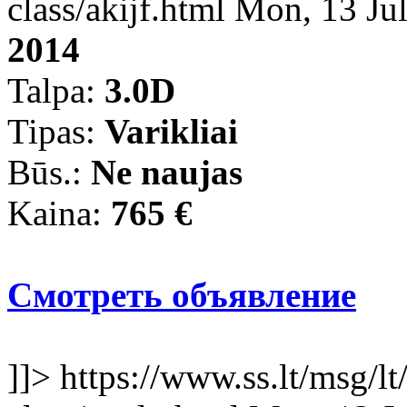
class/akijf.html
Mon, 13 Ju
2014
Talpa:
3.0D
Tipas:
Varikliai
Būs.:
Ne naujas
Kaina:
765 €
Смотреть объявление
]]>
https://www.ss.lt/msg/lt