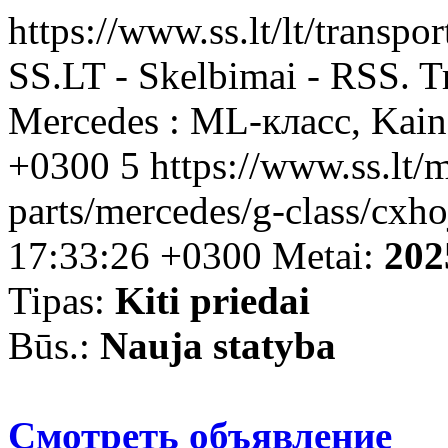
https://www.ss.lt/lt/transpo
SS.LT - Skelbimai - RSS. Tr
Mercedes : ML-класс, Kain
+0300
5
https://www.ss.lt/m
parts/mercedes/g-class/cxh
17:33:26 +0300
Metai:
202
Tipas:
Kiti priedai
Būs.:
Nauja statyba
Смотреть объявление