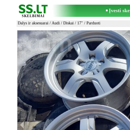
Įvesti sk
SKELBIMAI
Dalys ir aksesuarai
/
Audi
/
Diskai
/
17''
/ Parduoti