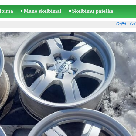
elbimą
Mano skelbimai
Skelbimų paieška
Grįžti į sk