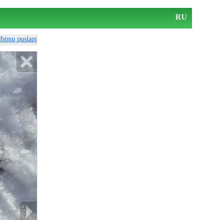
RU
elbimų puslapį