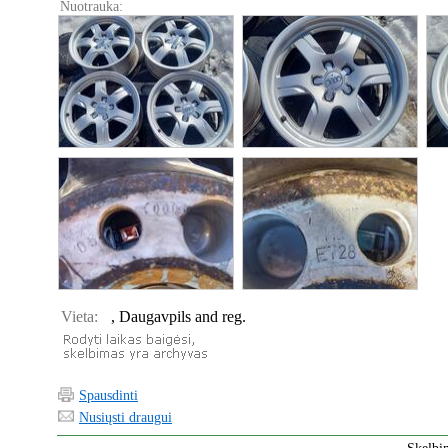
Nuotrauka:
Vieta:
, Daugavpils and reg.
Spausdinti
Nusiųsti draugui