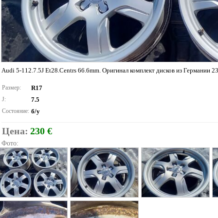
Audi 5-112.7.5J Et28.Centrs 66.6mm. Оригинал комплект дисков из Германии 2
Размер:
R17
J:
7.5
Состояние:
б/у
Цена:
230 €
Фото: