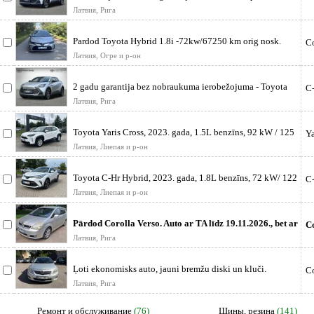
ceļa. Wess Ber
Латвия, Рига
Pardod Toyota Hybrid 1.8i -72kw/67250 km orig nosk.
Co
/automāts Ir Toyota Rela
Латвия, Огре и р-он
2 gadu garantija bez nobraukuma ierobežojuma - Toyota
C
Approved un bezmaksas
Латвия, Рига
Toyota Yaris Cross, 2023. gada, 1.5L benzīns, 92 kW / 125
Ya
Zs, Active komplek
Латвия, Лиепая и р-он
Toyota C-Hr Hybrid, 2023. gada, 1.8L benzīns, 72 kW/ 122
C
Zs, Style komplektā
Латвия, Лиепая и р-он
Pārdod Corolla Verso. Auto ar TA līdz 19.11.2026., bet ar
C
defektu - nedarboj
Латвия, Рига
Ļoti ekonomisks auto, jauni bremžu diski un kluči.
Co
Nebūtiski un sīki vizuāli
Латвия, Рига
Ремонт и обслуживание
(76)
Шины, резина
(141)