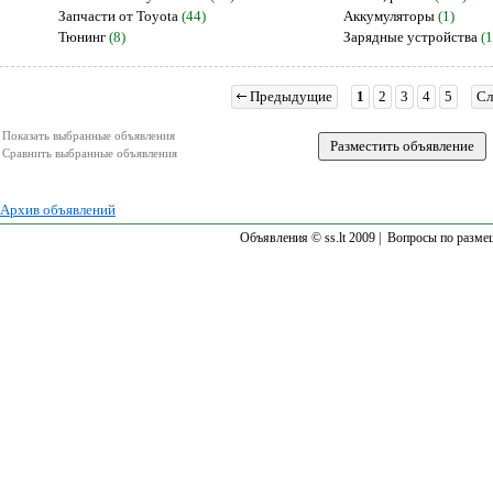
Запчасти от Toyota
(44)
Аккумуляторы
(1)
Тюнинг
(8)
Зарядные устройства
(1
Предыдущие
1
2
3
4
5
С
Показать выбранные объявления
Сравнить выбранные объявления
Архив объявлений
Объявления © ss.lt 2009 |
Вопросы по разме