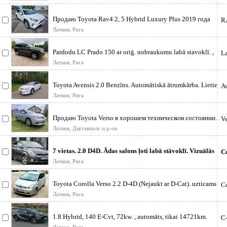
Продаю Toyota Rav4 2, 5 Hybrid Luxury Plus 2019 года
R
Автомобиль приобретал
Латвия, Рига
Pardodu LC Prado 150 ar oriģ. nobraukumu labā stavoklī. ,
La
jauna Ta, Mašina n
Латвия, Рига
Toyota Avensis 2.0 Benzīns. Automātiskā ātrumkārba. Lietie
Av
diski ar labām vi
Латвия, Рига
Продаю Toyota Verso в хорошем техническом состоянии.
Ve
Свежий техосмотр на год
Латвия, Даугавпилс и р-он
7 vietas. 2.0 D4D. Ādas salons ļoti labā stāvoklī. Vizuālās
C
rūsas vispār nav
Латвия, Рига
Toyota Corolla Verso 2.2 D-4D (Nejaukt ar D-Cat). uzticams
Co
7-vietīgs ģim
Латвия, Рига
1.8 Hybrid, 140 E-Cvt, 72kw. , automāts, tikai 14721km.
C
noskrējiens, Luxury