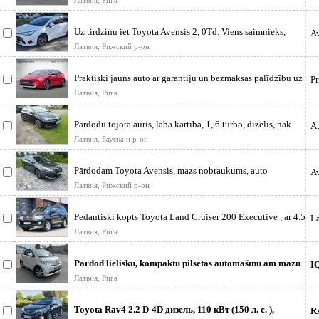
Латвия, Рига
Uz tirdziņu iet Toyota Avensis 2, 0Td. Viens saimnieks,
Av
regulāri veiktas apk
Латвия, Рижский р-он
Praktiski jauns auto ar garantiju un bezmaksas palīdzību uz
Pr
ceļa. Ziemas un
Латвия, Рига
Pārdodu tojota auris, labā kārtība, 1, 6 turbo, dīzelis, nāk
Au
līdzi ziemas ri
Латвия, Бауска и р-он
Pārdodam Toyota Avensis, mazs nobraukums, auto
Av
izmantots kā otrais ģimenes a
Латвия, Рижский р-он
Pedantiski kopts Toyota Land Cruiser 200 Executive , ar 4.5
La
272 Zs (200kW) m
Латвия, Рига
Pārdod lielisku, kompaktu pilsētas automašīnu am mazu
I
nobraukumu 98000 km K
Латвия, Рига
Toyota Rav4 2.2 D-4D дизель, 110 кВт (150 л. с. ),
R