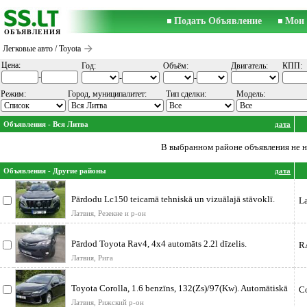
Подать Объявление
Мои 
ОБЪЯВЛЕНИЯ
Легковые авто
/ Toyota
Цена:
Год:
Объём:
Двигатель:
КПП:
-
-
-
Режим:
Город, муниципалитет:
Тип сделки:
Модель:
Объявления - Вся Литва
дата
В выбранном районе объявления не 
Объявления - Другие районы
дата
Pārdodu Lc150 teicamā tehniskā un vizuālajā stāvoklī.
La
Jaudīgs apvidus auto,
Латвия, Резекне и р-он
Pārdod Toyota Rav4, 4x4 automāts 2.2l dīzelis.
R
110Kw/150Zs Savā gaitā atbra
Латвия, Рига
Toyota Corolla, 1.6 benzīns, 132(Zs)/97(Kw). Automātiskā
Co
kārba. Carpla
Латвия, Рижский р-он