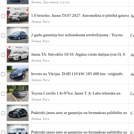
автомат, Awd 4×4. Надеж
Латвия, Даугавпилс и р-он
1.6 benzīns. Jauna TA 07.2027. Automašīna ir pilnībā gatava
Au
ekspluatācijai.
Латвия, Рига
2 gadu garantija bez nobraukuma ierobežojuma - Toyota
Co
Approved un bezmaksas
Латвия, Рига
Jauna TA. Stāvoklis 10/10. Atgāzu cietās daļiņas (cm-3): 0.
Au
Toyota Auris,
Латвия, Рига
Ievests no Vācijas. D-4D 110 kW. 185 400 km - oriģināls
Av
nobraukums. Toyota A
Латвия, Рига
Toyota Corolla 1.6i-97kw. Jauns T. A- Laba tehniska un
Co
vizuala stavokli. Pir
Латвия, Рига
Praktiski jauns auto ar garantiju un bezmaksas palīdzību uz
C
ceļa. Wess Ber
Латвия, Рига
Praktiski jauns auto ar garantiju un bezmaksas palīdzību uz
C