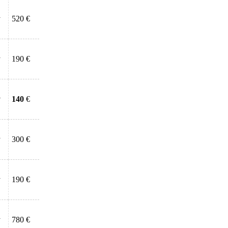
у
520 €
у
190 €
у
140
€
у
300 €
у
190 €
у
780 €