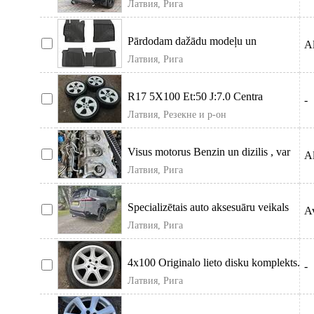
Латвия, Рига
Pārdodam dažādu modeļu un
Al
izlaiduma gadu Toyota Corolla grīdas
Латвия, Рига
paklājiņu
R17 5X100 Et:50 J:7.0 Centra
-
Diametra:65.1mm диски продаются
Латвия, Резекне и р-он
без резины
Visus motorus Benzin un dizilis , var
Al
piegade visa latvija
Латвия, Рига
Specializētais auto aksesuāru veikals
Av
piedāvā iegādāties piekabes āķus a
Латвия, Рига
4x100 Originalo lieto disku komplekts.
-
Var ar riepam, uzgriežņiem u
Латвия, Рига