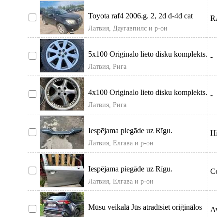
Toyota raf4 2006.g. 2, 2d d-4d cat
R
Латвия, Даугавпилс и р-он
5x100 Originalo lieto disku komplekts.
-
Var ar riepam, uzgriežņiem u
Латвия, Рига
4x100 Originalo lieto disku komplekts.
-
Var ar riepam, uzgriežņiem u
Латвия, Рига
Iespējama piegāde uz Rīgu.
H
Латвия, Елгава и р-он
Iespējama piegāde uz Rīgu.
Co
Латвия, Елгава и р-он
Mūsu veikalā Jūs atradīsiet oriģinālos
Av
un universālos dubļusargus Toyota