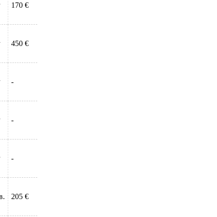
у
170 €
у
450 €
у
-
у
-
у
-
в.
205 €