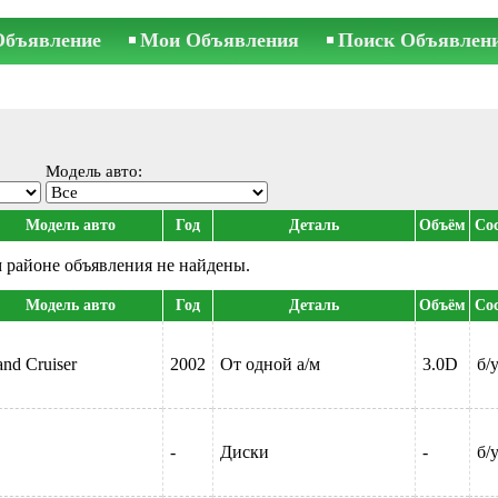
Объявление
Мои Объявления
Поиск Объявлен
Модель авто:
Модель авто
Год
Деталь
Объём
Сос
 районе объявления не найдены.
Модель авто
Год
Деталь
Объём
Сос
nd Cruiser
2002
От одной а/м
3.0D
б/
-
Диски
-
б/