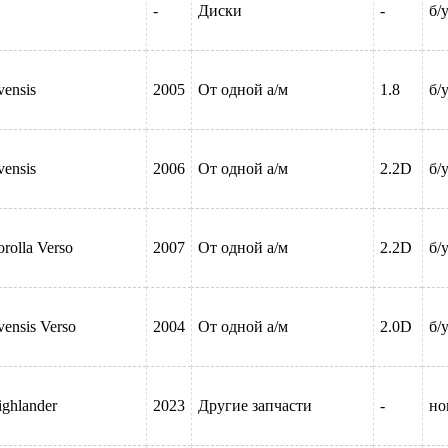
-
Диски
-
б/
vensis
2005
От одной а/м
1.8
б/
vensis
2006
От одной а/м
2.2D
б/
rolla Verso
2007
От одной а/м
2.2D
б/
ensis Verso
2004
От одной а/м
2.0D
б/
ighlander
2023
Другие запчасти
-
но