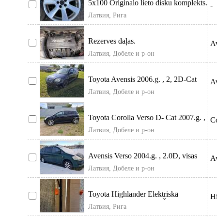
5x100 Originalo lieto disku komplekts.
-
Var ar riepam, skruvem un pa
Латвия, Рига
Rezerves daļas.
A
Латвия, Добеле и р-он
Toyota Avensis 2006.g. , 2, 2D-Cat
A
130Kw, visas rezerves daļas no attēlo
Латвия, Добеле и р-он
Toyota Corolla Verso D- Cat 2007.g. ,
Co
2.2cm3Diz. (130kw), visas rezerves
Латвия, Добеле и р-он
Avensis Verso 2004.g. , 2.0D, visas
Av
rezerves daļas no atēlos redzamās ma
Латвия, Добеле и р-он
Toyota Highlander Elektriskā
H
bagāžnieka pacelšanas “Štanga”
Латвия, Рига
68920-0E050-