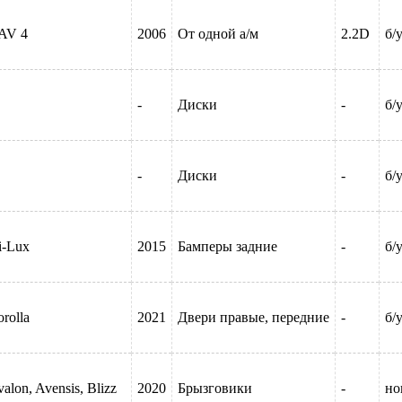
AV 4
2006
От одной а/м
2.2D
б/
-
Диски
-
б/
-
Диски
-
б/
i-Lux
2015
Бамперы задние
-
б/
rolla
2021
Двери правые, передние
-
б/
alon, Avensis, Blizz
2020
Брызговики
-
но