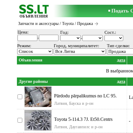
Подать 
ОБЪЯВЛЕНИЯ
Запчасти и аксессуары
/
Toyota
/ Продажа
Цена:
Год:
Сост.:
-
-
Режим:
Город, муниципалитет:
Тип сделки:
Объявления
дата
В выбранном
Другие районы
дата
Pārdodu pārpalikumus no LC 95.
La
Degvielas trubas, Sānu sliekšņus, logu
Латвия, Бауска и р-он
st
Toyota 5-114.3 7J. Et50.Centrs
-
67.1mm. Nissan Honda. Kia. Renault.
Латвия, Даугавпилс и р-он
Компл