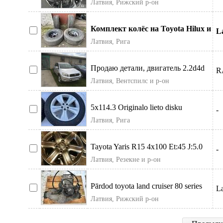
Латвия, Рижский р-он
ровные, не вар
Комплект колёс на Toyota Hilux и
L
Land Cruiser. Оригинальные
Латвия, Рига
литые диск
Продаю детали, двигатель 2.2d4d
R
100kw. Цены уточнять по телефону,
Латвия, Вентспилс и р-он
т. к.
5x114.3 Originalo lieto disku
-
komplekts. Var ar riepam, uzgriežņiem
Латвия, Рига
Tayota Yaris R15 4x100 Et:45 J:5.0
-
Centra Diametra:56.1mm Вазможна
Латвия, Резекне и р-он
до
Pārdod toyota land cruiser 80 series
La
full time diesel transfer case hf2a
Латвия, Рижский р-он