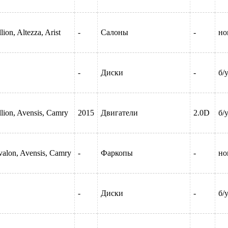
lion, Altezza, Arist
-
Салоны
-
но
-
Диски
-
б/
lion, Avensis, Camry
2015
Двигатели
2.0D
б/
alon, Avensis, Camry
-
Фаркопы
-
но
-
Диски
-
б/