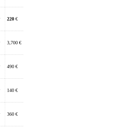
у
220
€
у
3,700 €
у
490 €
у
140 €
у
360 €