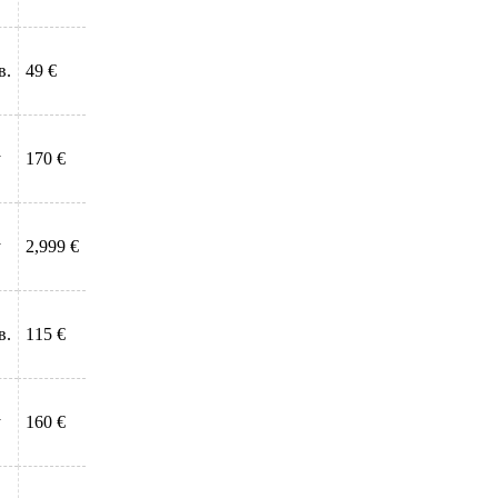
в.
49 €
у
170 €
у
2,999 €
в.
115 €
у
160 €