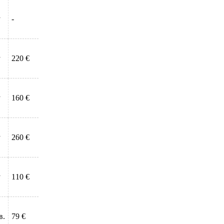
у
-
у
220 €
у
160 €
у
260 €
у
110 €
в.
79 €