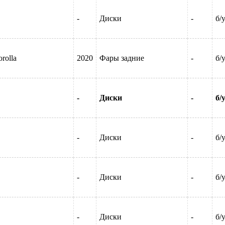
-
Диски
-
б/
rolla
2020
Фары задние
-
б/
-
Диски
-
б/
-
Диски
-
б/
-
Диски
-
б/
-
Диски
-
б/