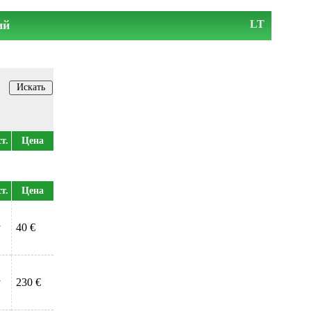
ий
LT
т.
Цена
т.
Цена
у
40 €
у
230 €