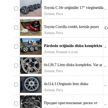
Toyota C-Hr oriģinālie 17" vieglmetāla
-
diski ar ziemas riepām Pārdodu o
Латвия, Рига
Toyota Corolla combi, kreisās puses
Co
aizmugurējais lukturis. 2018-2022.
Латвия, Рига
Pārdodu oriģinālo disku komplektu
-
no Toyota Rav4. Stāvēja uz 2004
Латвия, Резекне и р-он
gada m
6x139.7 Lieto disku komplekts. Var ar
-
riepam, uzgriežņiem un pa vie
Латвия, Рига
4x114.3 Originalo lieto disku
-
komplekts. Var ar riepam, uzgriežņiem
Латвия, Рига
Продаю оригинальные диски от
-
Тойота C-Hr 2020 года. Диски