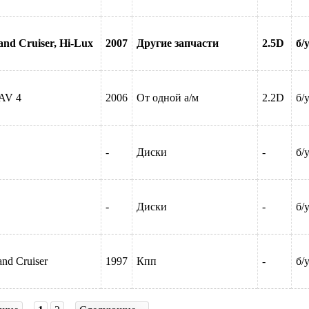
and Cruiser, Hi-Lux
2007
Другие запчасти
2.5D
б/
AV 4
2006
От одной а/м
2.2D
б/
-
Диски
-
б/
-
Диски
-
б/
nd Cruiser
1997
Кпп
-
б/