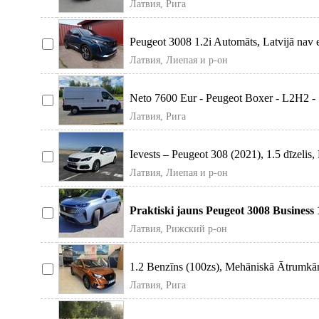
Латвия, Рига
Peugeot 3008 1.2i Automāts, Latvijā nav ek
Латвия, Лиепая и р-он
Neto 7600 Eur - Peugeot Boxer - L2H2 - 11
Латвия, Рига
Ievests – Peugeot 308 (2021), 1.5 dīzelis, 
Латвия, Лиепая и р-он
Praktiski jauns Peugeot 3008 Business 1
automāts ar
Латвия, Рижский р-он
1.2 Benzīns (100zs), Mehāniskā Ātrumkārb
2027.Ga
Латвия, Рига