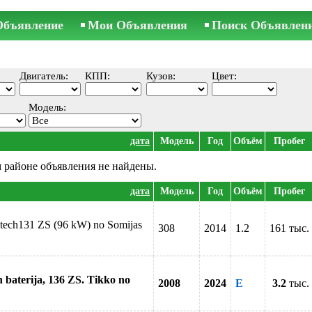
Объявление
Мои Объявления
Поиск Объявлен
Двигатель:
КПП:
Кузов:
Цвет:
Модель:
дата
Модель
Год
Объём
Пробег
 районе объявления не найдены.
дата
Модель
Год
Объём
Пробег
 tech131 ZS (96 kW) no Somijas
308
2014
1.2
161 тыс.
 baterija, 136 ZS. Tikko no
2008
2024
E
3.2
тыс.