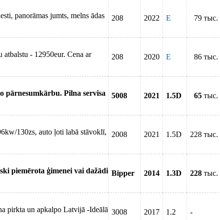
iesti, panorāmas jumts, melns ādas
208
2022
E
79 тыс.
 atbalstu - 12950eur. Cena ar
208
2020
E
86 тыс.
sko pārnesumkārbu. Pilna servisa
5008
2021
1.5D
65
тыс.
6kw/130zs, auto ļoti labā stāvoklī,
2008
2021
1.5D
228 тыс.
iski piemērota ģimenei vai dažādi
Bipper
2014
1.3D
228
тыс.
 pirkta un apkalpo Latvijā -Ideālā
3008
2017
1.2
-