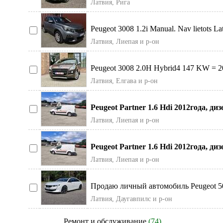
Латвия, Рига
Peugeot 3008 1.2i Manual. Nav lietots Lat
Латвия, Лиепая и р-он
Peugeot 3008 2.0H Hybrid4 147 KW = 200
nobraukuma L
Латвия, Елгава и р-он
Peugeot Partner 1.6 Hdi 2012года, ди
Круиз контр
Латвия, Лиепая и р-он
Peugeot Partner 1.6 Hdi 2012года, ди
Круиз контр
Латвия, Лиепая и р-он
Продаю личный автомобиль Peugeot 508
Турбодизельный двига
Латвия, Даугавпилс и р-он
Ремонт и обслуживание
(74)