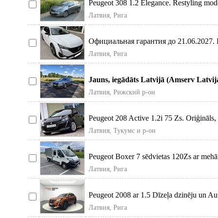
Peugeot 308 1.2 Elegance. Restyling mode
Amserv
Латвия, Рига
Официальная гарантия до 21.06.2027. P
Tech 130 A
Латвия, Рига
Jauns, iegādāts Latvijā (Amserv Latvi
000 km.
Латвия, Рижский р-он
Peugeot 208 Active 1.2i 75 Zs. Oriģināls
nobraukums
Латвия, Тукумс и р-он
Peugeot Boxer 7 sēdvietas 120Zs ar mehā
Cena a
Латвия, Рига
Peugeot 2008 ar 1.5 Dīzeļa dzinēju un A
Vidēja
Латвия, Рига