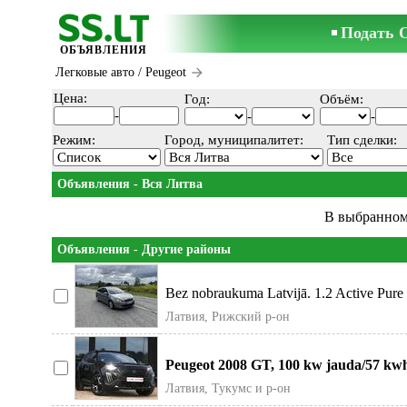
Подать 
ОБЪЯВЛЕНИЯ
Легковые авто
/ Peugeot
Цена:
Год:
Объём:
-
-
-
Режим:
Город, муниципалитет:
Тип сделки:
Объявления - Вся Литва
В выбранном
Объявления - Другие районы
Bez nobraukuma Latvijā. 1.2 Active Pure
Ļoti
Латвия, Рижский р-он
Peugeot 2008 GT, 100 kw jauda/57 kwh
Vācijas. Ar
Латвия, Тукумс и р-он