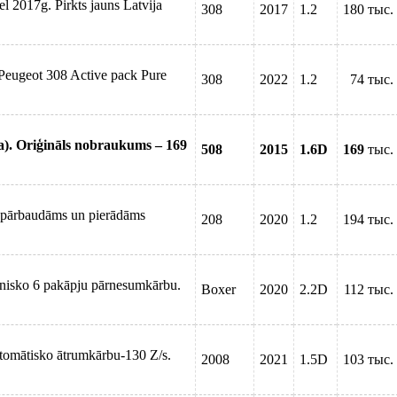
l 2017g. Pirkts jauns Latvija
308
2017
1.2
180 тыс.
eugeot 308 Active pack Pure
308
2022
1.2
74 тыс.
ja). Oriģināls nobraukums – 169
508
2015
1.6D
169
тыс.
, pārbaudāms un pierādāms
208
2020
1.2
194 тыс.
nisko 6 pakāpju pārnesumkārbu.
Boxer
2020
2.2D
112 тыс.
utomātisko ātrumkārbu-130 Z/s.
2008
2021
1.5D
103 тыс.