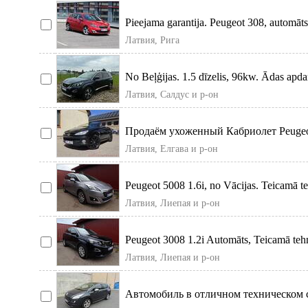
Pieejama garantija. Peugeot 308, automāts
Латвия, Рига
No Beļģijas. 1.5 dīzelis, 96kw. Ādas apd
Латвия, Салдус и р-он
Продаём ухоженный Кабриолет Peugeot 
года. То
Латвия, Елгава и р-он
Peugeot 5008 1.6i, no Vācijas. Teicamā te
Латвия, Лиепая и р-он
Peugeot 3008 1.2i Automāts, Teicamā tehni
Латвия, Лиепая и р-он
Автомобиль в отличном техническом 
информацию мож