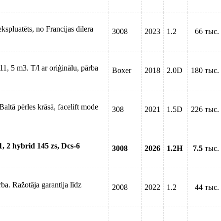
spluatēts, no Francijas dīlera
3008
2023
1.2
66 тыс.
, 5 m3. T/l ar oriģinālu, pārba
Boxer
2018
2.0D
180 тыс.
Baltā pērles krāsā, facelift mode
308
2021
1.5D
226 тыс.
, 2 hybrid 145 zs, Dcs-6
3008
2026
1.2H
7.5
тыс.
a. Ražotāja garantija līdz
2008
2022
1.2
44 тыс.