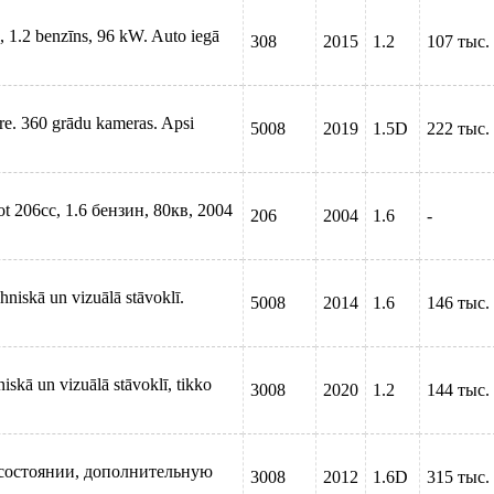
, 1.2 benzīns, 96 kW. Auto iegā
308
2015
1.2
107 тыс.
are. 360 grādu kameras. Apsi
5008
2019
1.5D
222 тыс.
206cc, 1.6 бензин, 80кв, 2004
206
2004
1.6
-
hniskā un vizuālā stāvoklī.
5008
2014
1.6
146 тыс.
skā un vizuālā stāvoklī, tikko
3008
2020
1.2
144 тыс.
состоянии, дополнительную
3008
2012
1.6D
315 тыс.