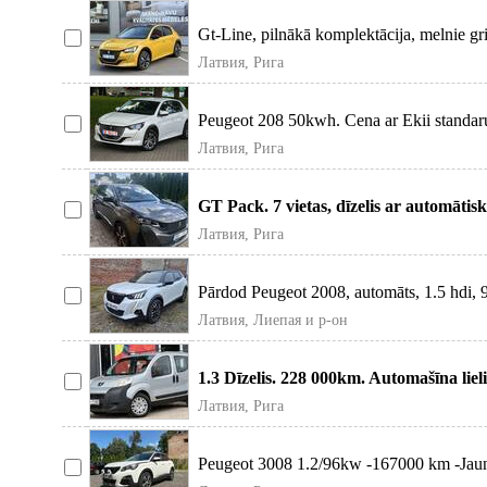
Gt-Line, pilnākā komplektācija, melnie gr
Латвия, Рига
Peugeot 208 50kwh. Cena ar Ekii standaru
Латвия, Рига
GT Pack. 7 vietas, dīzelis ar automāti
vēstu
Латвия, Рига
Pārdod Peugeot 2008, automāts, 1.5 hdi, 9
Латвия, Лиепая и р-он
1.3 Dīzelis. 228 000km. Automašīna liel
Латвия, Рига
Peugeot 3008 1.2/96kw -167000 km -Jauna