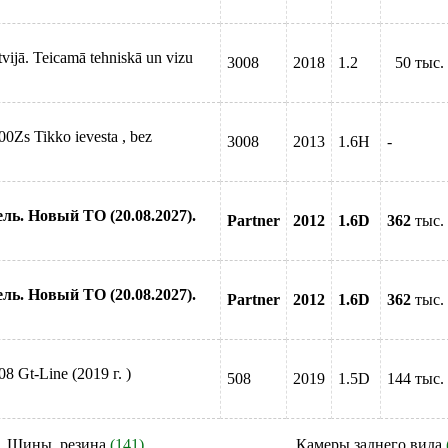
vijā. Teicamā tehniskā un vizu
3008
2018
1.2
50 тыс.
Zs Tikko ievesta , bez
3008
2013
1.6H
-
зель. Новый ТО (20.08.2027).
Partner
2012
1.6D
362
тыс.
зель. Новый ТО (20.08.2027).
Partner
2012
1.6D
362
тыс.
 Gt-Line (2019 г. )
508
2019
1.5D
144 тыс.
Шины, резина
(141)
Камеры заднего вида