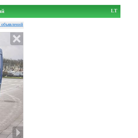
ий
LT
у объявлений