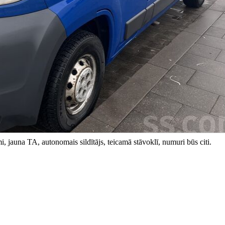
 jauna TA, autonomais sildītājs, teicamā stāvoklī, numuri būs citi.