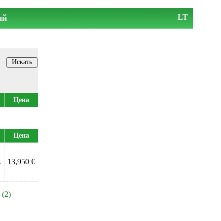
ий
LT
Цена
Цена
.
13,950 €
(2)