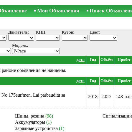
Объявление
Мои Объявления
Поиск Объявлен
Двигатель:
КПП:
Кузов:
Цвет:
Модель:
дата
Год
Объём
Пробег
 районе объявления не найдены.
дата
Год
Объём
Пробег
 No 175eur/men. Lai pārbaudītu sa
2018
2.0D
148 тыс
Шины, резина
(98)
Сигнализации
Аккумуляторы
(1)
Зарядные устройства
(1)