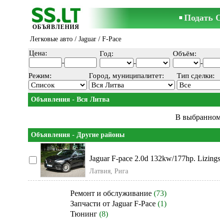
Подать 
ОБЪЯВЛЕНИЯ
Легковые авто
/
Jaguar
/ F-Pace
Цена:
Год:
Объём:
-
-
-
Режим:
Город, муниципалитет:
Тип сделки:
Объявления - Вся Литва
В выбранном
Объявления - Другие районы
Jaguar F-pace 2.0d 132kw/177hp. Lizings
Латвия, Рига
Ремонт и обслуживание
(73)
Запчасти от Jaguar F-Pace
(1)
Тюнинг
(8)