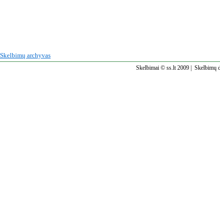
Skelbimų archyvas
Skelbimai © ss.lt 2009 |
Skelbimų d