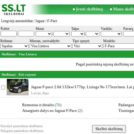
Įvesti skelbimą
Mano skelb
SKELBIMAI
Lengvieji automobiliai
/
Jaguar
/ F-Pace
Kaina:
Metai:
Talpa:
Variklis:
Pavarų 
-
-
-
Režimas:
Miestas, savivaldybė:
Tipo spręsti:
Modelis:
Skelbimai - Visa Lietuva
Pagal pasirinktą rajoną skelbimų ner
Skelbimai - Kiti rajonai
Jaguar F-pace 2.0d 132kw/177hp. Lizings No 175eur/men. Lai 
Latvija, Riga
Remontas ir detalės
(70)
Padangos
Atsarginės dalys no Jaguar F-Pace
(2)
Tiuninga
Parodyti pasirinktus skelbimus
Palyginti pasirinktus skelbimus