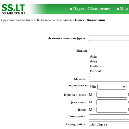
Подать Объявление
Мои 
ОБЪЯВЛЕНИЯ
Грузовые автомобили
/
Экскаваторы гусеничные
/
Поиск Объявлений
Искомое слово или фраза:
Марка:
Модель:
Год выпуска:
Min
Min
Цена за 1 день:
Min
Цена в час:
Min
Цена:
Тип сделки:
Город, район: