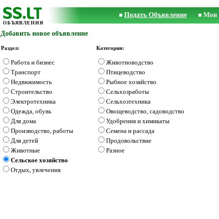
Подать Объявление
Мои 
ОБЪЯВЛЕНИЯ
Добавить новое объявление
Раздел:
Категория:
Работа и бизнес
Животноводство
Транспорт
Птицеводство
Недвижимость
Рыбное хозяйство
Строительство
Сельхозработы
Электротехника
Сельхозтехника
Одежда, обувь
Овощеводство, садоводство
Для дома
Удобрения и химикаты
Производство, работы
Семена и рассада
Для детей
Продовольствие
Животные
Разное
Сельское хозяйство
Отдых, увлечения