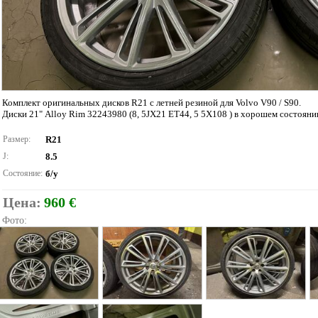
Комплект оригинальных дисков R21 с летней резиной для Volvo V90 / S90.
Диски 21" Alloy Rim 32243980 (8, 5JX21 ET44, 5 5X108 ) в хорошем состоянии.
Размер:
R21
J:
8.5
Состояние:
б/у
Цена:
960 €
Фото: