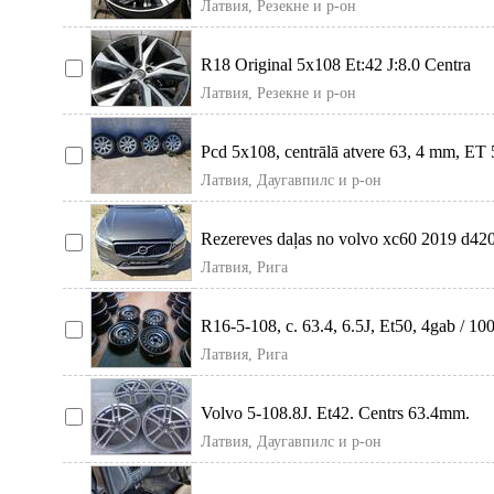
Латвия, Резекне и р-он
R18 Original 5x108 Et:42 J:8.0 Centra
Diametra:63.4mm Одиночный диск
Латвия, Резекне и р-он
Pcd 5x108, centrālā atvere 63, 4 mm, ET 
kopā ar ziemas riepām 225/50
Латвия, Даугавпилс и р-он
Rezereves daļas no volvo xc60 2019 d42
aut. Jelgavas nov. , jaunp
Латвия, Рига
R16-5-108, c. 63.4, 6.5J, Et50, 4gab / 10
Tirgo arī pa vienam.
Латвия, Рига
Volvo 5-108.8J. Et42. Centrs 63.4mm.
Комплект дисков 310евро. Доставка д
Латвия, Даугавпилс и р-он