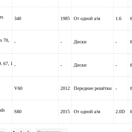
rs
340
1985
От одной а/м
1.6
б
s 70,
-
-
Диски
-
б
. 67, 1
-
-
Диски
-
б
V60
2012
Передние решётки
-
б
ads
S80
2015
От одной а/м
2.0D
б