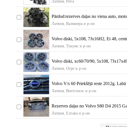
Латвия, Рига
Pārdod:rezerves daļas no viena auto, moto
praktiski pilnā komplektā, n
Латвия, Валмиера и р-он
Volvo diski, 5x108, 7Jx16H2, Et 48, centr
1, diska kods Kba47687. K
Латвия, Тукумс и р-он
Volvo diski, xc60/70/90, 5x108, 7Jx17x49
mm. Taisni, bez defektie
Латвия, Огре и р-он
Volvo V/s 60 Priekšējā reste 2012g. Labā
stāvoklī, ir piegāde
Латвия, Вентспилс и р-он
Rezerves daļas no Volvo S80 D4 2015 G
D4204T5 Aut. Jelgavas nov. Ja
Латвия, Елгава и р-он