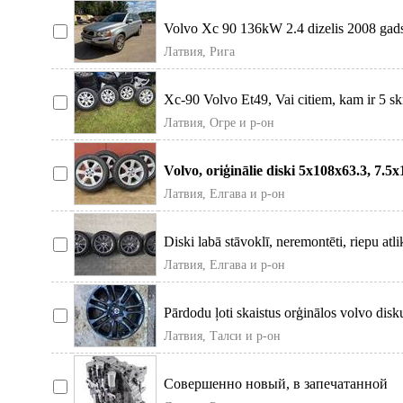
Volvo Xc 90 136kW 2.4 dizelis 2008 gad
Krāsas kods 477-46 Kseno
Латвия, Рига
Xc-90 Volvo Et49, Vai citiem, kam ir 5 sk
7J. Viss komplekts 4gab.
Латвия, Огре и р-он
Volvo, oriģinālie diski 5x108x63.3, 7.5x
Et55 Disku par 4gab ar riep
Латвия, Елгава и р-он
Diski labā stāvoklī, neremontēti, riepu atl
4-5, 5Mm, Bridgestone 2
Латвия, Елгава и р-он
Pārdodu ļoti skaistus orģinālos volvo disk
8Jx18 Et55 5x108. Pārdodu d
Латвия, Талси и р-он
Совершенно новый, в запечатанной
упаковке (на машине не был установл