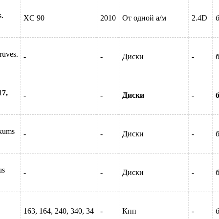
s.
XC 90
2010
От одной а/м
2.4D
б
rūves.
-
-
Диски
-
б
17,
-
-
Диски
-
б
ikums
-
-
Диски
-
б
us
-
-
Диски
-
б
163, 164, 240, 340, 34
-
Кпп
-
б
ен н