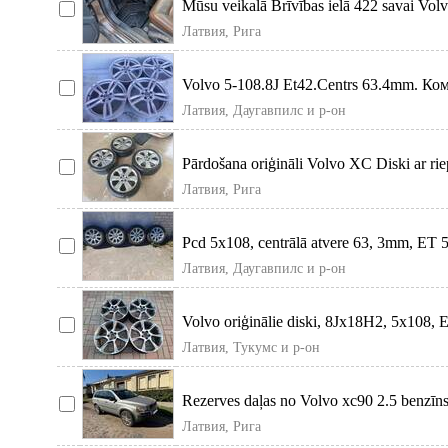
Mūsu veikalā Brīvības ielā 422 savai Vol
automašīnai atradīsiet dažādu
Латвия, Рига
Volvo 5-108.8J Et42.Centrs 63.4mm. Ко
дисков из Германии 290евро.
Латвия, Даугавпилс и р-он
Pārdošana oriģināli Volvo XC Diski ar ri
5mm. Latvijā nav braukti.
Латвия, Рига
Pcd 5x108, centrālā atvere 63, 3mm, ET 5
kopā ar ziemas riepām 225/50/
Латвия, Даугавпилс и р-он
Volvo oriģinālie diski, 8Jx18H2, 5x108, E
diska centrs 63, 4, diska
Латвия, Тукумс и р-он
Rezerves daļas no Volvo xc90 2.5 benzīn
154kW. Europa Automātis
Латвия, Рига