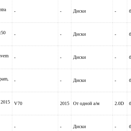
ntra
-
-
Диски
-
б
:50
-
-
Диски
-
б
ruvem
-
-
Диски
-
б
epam,
-
-
Диски
-
б
. 2015
V70
2015
От одной а/м
2.0D
б
-
-
Диски
-
б