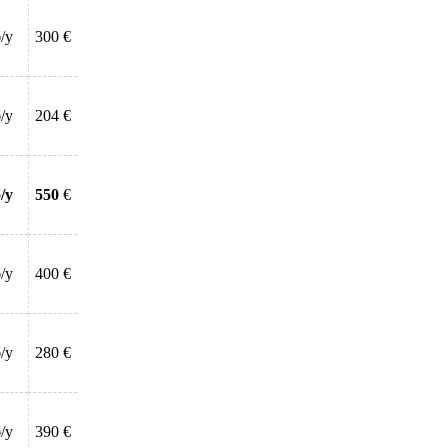
/у
300 €
/у
204 €
/у
550
€
/у
400 €
/у
280 €
/у
390 €