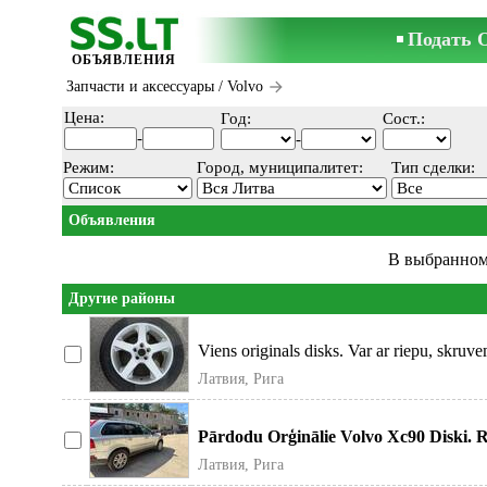
Подать 
ОБЪЯВЛЕНИЯ
Запчасти и аксессуары
/ Volvo
Цена:
Год:
Сост.:
-
-
Режим:
Город, муниципалитет:
Тип сделки:
Объявления
В выбранном
Другие районы
Viens originals disks. Var ar riepu, skruve
Cena par disku. Од
Латвия, Рига
Pārdodu Orģinālie Volvo Xc90 Diski. 
riepām, labā stāvoklī.
Латвия, Рига