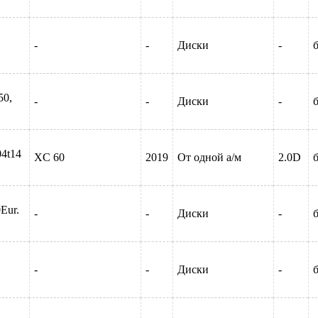
-
-
Диски
-
б
50,
-
-
Диски
-
б
04t14
XC 60
2019
От одной а/м
2.0D
б
0Eur.
-
-
Диски
-
б
-
-
Диски
-
б