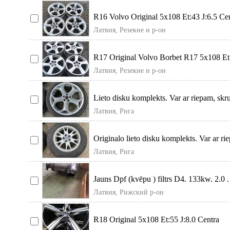
R16 Volvo Original 5x108 Et:43 J:6.5 Ce
Diametra:65.1mm Вазможна
Латвия, Резекне и р-он
R17 Original Volvo Borbet R17 5x108 Et
J:7.0 Centra diametra:63.4mm
Латвия, Резекне и р-он
Lieto disku komplekts. Var ar riepam, sk
un pa vienu. Cena par
Латвия, Рига
Originalo lieto disku komplekts. Var ar ri
skruvem un pa vienu.
Латвия, Рига
Jauns Dpf (kvēpu ) filtrs D4. 133kw. 2.0 
g. ar jaunu temperatūras
Латвия, Рижский р-он
R18 Original 5x108 Et:55 J:8.0 Centra
Diametra:63.4mm Одиночный диск