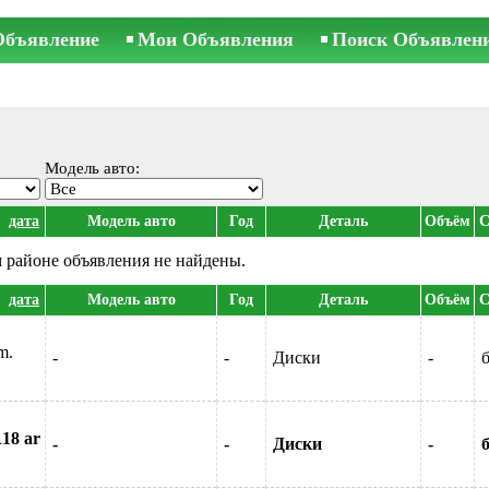
Объявление
Мои Объявления
Поиск Объявлен
Модель авто:
дата
Модель авто
Год
Деталь
Объём
С
 районе объявления не найдены.
дата
Модель авто
Год
Деталь
Объём
С
m.
-
-
Диски
-
б
R18 ar
-
-
Диски
-
б