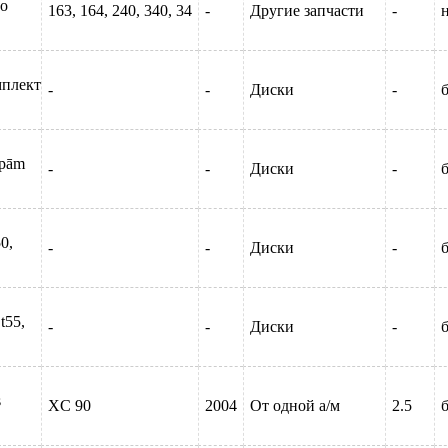
vo
163, 164, 240, 340, 34
-
Другие запчасти
-
мплект
-
-
Диски
-
б
epām
-
-
Диски
-
б
0,
-
-
Диски
-
б
t55,
-
-
Диски
-
б
s
XC 90
2004
От одной а/м
2.5
б