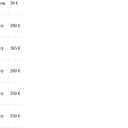
нов.
39 €
/у
290 €
/у
365 €
/у
260 €
/у
350 €
/у
550 €