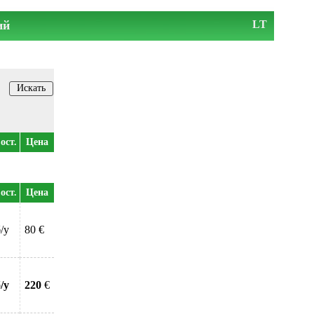
ий
LT
ост.
Цена
ост.
Цена
/у
80 €
/у
220
€