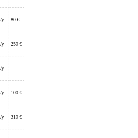
/у
80 €
/у
250 €
/у
-
/у
100 €
/у
310 €