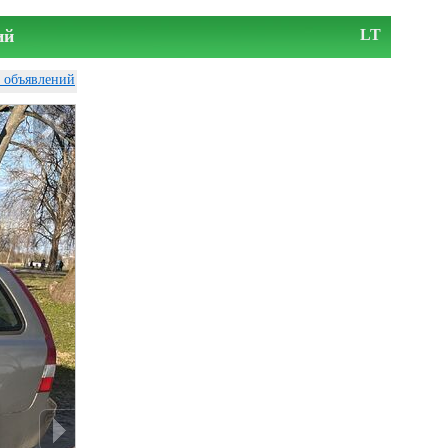
ий
LT
у объявлений