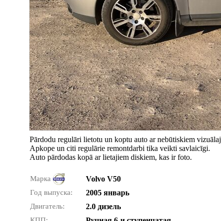
Pārdodu regulāri lietotu un koptu auto ar nebūtiskiem vizuāla
Apkope un citi regulārie remontdarbi tika veikti savlaicīgi.
Auto pārdodas kopā ar lietajiem diskiem, kas ir foto.
Марка
Volvo V50
Год выпуска:
2005 январь
Двигатель:
2.0 дизель
КПП:
Ручная 6-и ступенчатая