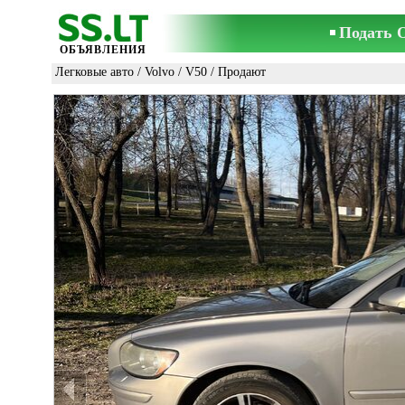
Подать 
ОБЪЯВЛЕНИЯ
Легковые авто
/
Volvo
/
V50
/ Продают