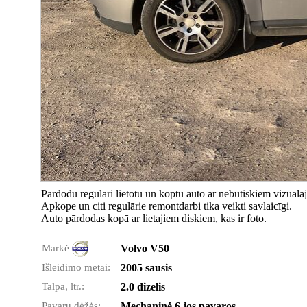
Pārdodu regulāri lietotu un koptu auto ar nebūtiskiem vizuāla
Apkope un citi regulārie remontdarbi tika veikti savlaicīgi.
Auto pārdodas kopā ar lietajiem diskiem, kas ir foto.
Markė
Volvo V50
Išleidimo metai:
2005 sausis
Talpa, ltr.:
2.0 dizelis
Pavarų dėžės:
Mechaninė 6-ios pavaros