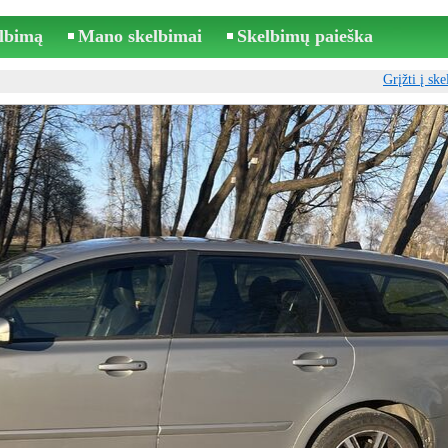
elbimą
Mano skelbimai
Skelbimų paieška
Grįžti į sk