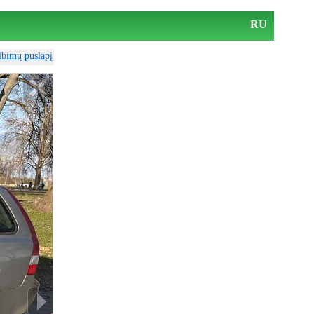
RU
elbimų puslapį