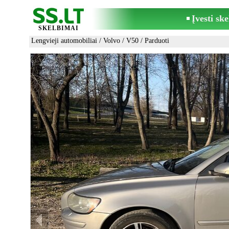
Įvesti sk
SKELBIMAI
Lengvieji automobiliai
/
Volvo
/
V50
/ Parduoti