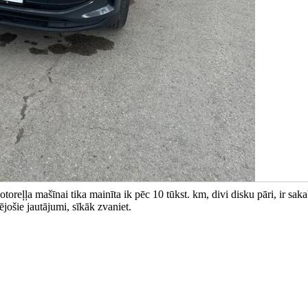
toreļļa mašīnai tika mainīta ik pēc 10 tūkst. km, divi disku pāri, ir saka
sējošie jautājumi, sīkāk zvaniet.