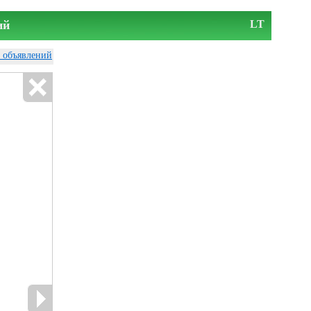
ий
LT
у объявлений