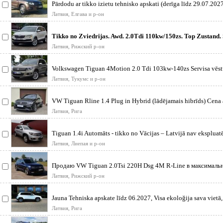
Pārdodu ar tikko izietu tehnisko apskati (derīga līdz 29.07.2027
tehniskā
Латвия, Елгава и р-он
Tikko no Zviedrijas. Awd. 2.0Tdi 110kw/150zs. Top Zustand.
zobsiksna un H
Латвия, Рижский р-он
Volkswagen Tiguan 4Motion 2.0 Tdi 103kw-140zs Servisa vēstu
ser
Латвия, Тукумс и р-он
VW Tiguan Rline 1.4 Plug in Hybrid (lādējamais hibrīds) Cena
rū
Латвия, Рига
Tiguan 1.4i Automāts - tikko no Vācijas – Latvijā nav ekspluatē
Automašīn
Латвия, Лиепая и р-он
Продаю VW Tiguan 2.0Tsi 220H Dsg 4M R-Line в максималь
комплектации: один
Латвия, Рижский р-он
Jauna Tehniska apskate līdz 06.2027, Visa ekoloğija sava vietā, 
ide
Латвия, Рига