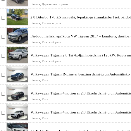
ātrumkār
Латвия, Даугавпилс и р-он
2.0 Biturbo 170 ZS manuālā, 6-pakāpju ātrumkārba Tiek pārdo
Tigu
Латвия, Елгава и р-он
Pārdodu lieliski aprīkotu VW Tiguan 2017 – komforts, drošība 
vienā
Латвия, Рижский р-он
Volkswagen Tiguan 2.0 Tsi 4x4(pilnpiedziņa) 125kW. Kopts un 
auto.
Латвия, Рижский р-он
Volkswagen Tiguan R-Line ar benzīna dzinēju un Automātisko
150 Z/s. V
Латвия, Рига
Volkswagen Tiguan 4motion ar 2.0 Dīzeļa dzinēju un Automāti
ātrumkārbu-150 Z/
Латвия, Рига
Volkswagen Tiguan 4motion ar 2.0 Dīzeļa dzinēju un Automāti
ātrumkārbu-150 Z/
Латвия, Рига