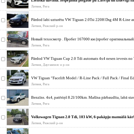
Lieliskā dāvana. Iespējama piegāde pa Latviju un izdevīgi lī
nosacījumi.
Латвия, Рига
Pārdod labi uzturētu VW Tiguan 2.0Tsi 220H Dsg 4M R-Line a
komplektāc
Латвия, Рижский р-он
Новый техосмотр . Пробег 167000 км (пробег оригинальный
проверить на любо
Латвия, Рига
Pārdod VW Tiguan Cup 2.0 Tdi automats 4x4 nesen ievests no 
lietots
Латвия, Даугавпилс и р-он
VW Tiguan “Facelift Model / R-Line Pack / Full Pack / Final Ed
teh
Латвия, Рига
Benzīns. 4x4, patēriņš 8.2l/100km. Mašīna pārbaudīta, labā sta
gatava
Латвия, Рига
Volkswagen Tiguan 2.0 Tdi, 103 kW, 6-pakāpju manuālā kā
uzticamu u
Латвия, Рижский р-он