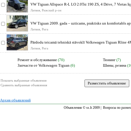
VW Tiguan Allspace R-L LO 2.0Tsi 190 ZS, 4 Drive, 7 Vietas Iq.
Matrix
Латвия, Рижский р-он
VW Tiguan 2009. gada – uzticams, praktisks un komfortabls a
krosovers ar 2
Латвия, Рига
Pārdodu teicamā tehniskā stāvoklī Volkswagen Tiguan Rline 4
Tdi ar 176
Латвия, Рига
Ремонт и обслуживание
(70)
Тюнинг
(7)
Запчасти от Volkswagen Tiguan
(6)
Шины, резина
(1
Показать выбранные объявления
Сравнить выбранные объявления
Архив объявлений
Объявления © ss.lt 2009 |
Вопросы по разме