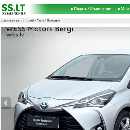
Подать Объявление
Мои 
ОБЪЯВЛЕНИЯ
Легковые авто
/
Toyota
/
Yaris
/ Продают