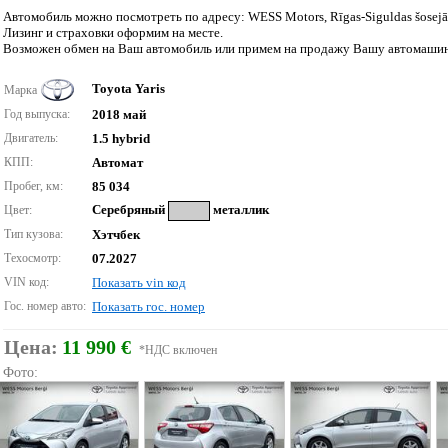
Автомобиль можно посмотреть по адресу: WESS Motors, Rīgas-Siguldas šosejā 2
Лизинг и страховки оформим на месте.
Возможен обмен на Bаш автомобиль или примем на продажу Вашу автомашин
Toyota Yaris
Марка
Год выпуска:
2018 май
Двигатель:
1.5 hybrid
КПП:
Автомат
Пробег, км:
85 034
Серебряный
металлик
Цвет:
Тип кузова:
Хэтчбек
Техосмотр:
07.2027
VIN код:
Показать vin код
Гос. номер авто:
Показать гос. номер
Цена:
11 990 €
*НДС включен
Фото: