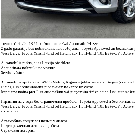
Toyota Yaris / 2018 / 1.5 , Automatic Fwd Automatic 74 Kw
2 gadu garantija bez nobraukuma ierobežojuma - Toyota Approved un bezmaksas p
Wess Berģi: Toyota Yaris Hybrid 5d Hatchback 1.5 Hybrid (101 hp) e-CVT Active t
Automobilis pirkts jauns Latvijā pie dīlera.
Apstiprināta nobraukuma vēsture.
Servisa vēsture.
Automobilis apskatāms: WESS Motors, Rīgas-Siguldas šosejā 2, Berģos (skat. darb
Līzingu un apdrošināšanu piedāvājam nokārtot uz vietas.
Iespējama maiņa pret Jūsu automašīnu vai pieņemsim tirdzniecībā Jūsu automašīn
Гарантия на 2 года без ограничения пробега - Toyota Approved и бесплатная 
Wess Berģi: Toyota Yaris Hybrid 5d Hatchback 1.5 Hybrid (101 hp) e-CVT Activ
состоянии.
Автомобиль покупался новым у дилера.
Подтвержденная история пробега.
Сервисная история.