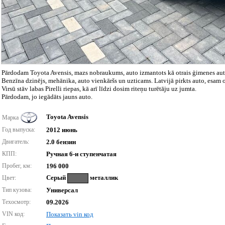
Pārdodam Toyota Avensis, mazs nobraukums, auto izmantots kā otrais ģimenes aut
Benzīna dzinējs, mehānika, auto vienkāršs un uzticams. Latvijā pirkts auto, esam o
Virsū stāv labas Pirelli riepas, kā arī līdzi dosim riteņu turētāju uz jumta.
Pārdodam, jo iegādāts jauns auto.
Toyota Avensis
Марка
Год выпуска:
2012 июнь
Двигатель:
2.0 бензин
КПП:
Ручная 6-и ступенчатая
Пробег, км:
196 000
Серый
металлик
Цвет:
Тип кузова:
Универсал
Техосмотр:
09.2026
VIN код:
Показать vin код