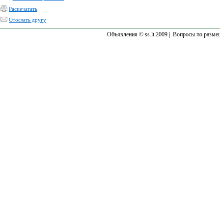
Распечатать
Отослать другу
Объявления © ss.lt 2009 |
Вопросы по разме