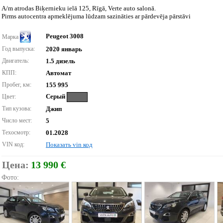
A/m atrodas Biķernieku ielā 125, Rīgā, Verte auto salonā.
Pirms autocentra apmeklējuma lūdzam sazināties ar pārdevēja pārstāvi
Peugeot 3008
Марка
Год выпуска:
2020 январь
Двигатель:
1.5 дизель
КПП:
Автомат
Пробег, км:
155 995
Серый
Цвет:
Тип кузова:
Джип
Число мест:
5
Техосмотр:
01.2028
VIN код:
Показать vin код
Цена:
13 990 €
Фото: