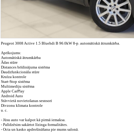
Peugeot 3008 Active 1.5 Bluehdi B 96.0kW 8-p. automātiskā ātrumkārba.
Aprīkojums:
Automātiskā ātrumkārba
Ādas stūre
Distances brīdinājuma sistēma
Daudzfunkcionāla stūre
Kruīza kontrole
Start-Stop sistēma
Multimediju sistēma
Apple CarPlay
Android Auto
Stāvvietā novietošanas sesnsori
Divzonu klimata kontrole
u. c.
- Jūsu auto var kalpot kā pirmā iemaksa.
- Palīdzēsim sakārtot līzinga formalitātes.
- Octa un kasko apdrošināšana pie mums salonā.