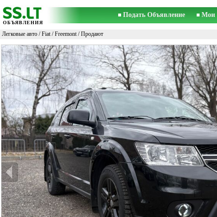
Подать Объявление
Мои 
ОБЪЯВЛЕНИЯ
Легковые авто
/
Fiat
/
Freemont
/ Продают