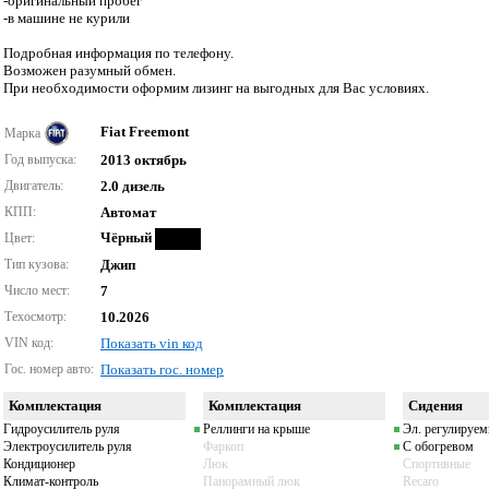
-оригинальный пробег
-в машине не курили
Подробная информация по телефону.
Возможен разумный обмен.
При необходимости оформим лизинг на выгодных для Вас условиях.
Fiat Freemont
Марка
Год выпуска:
2013 октябрь
Двигатель:
2.0 дизель
КПП:
Автомат
Чёрный
Цвет:
Тип кузова:
Джип
Число мест:
7
Техосмотр:
10.2026
VIN код:
Показать vin код
Гос. номер авто:
Показать гос. номер
Комплектация
Комплектация
Сидения
Гидроусилитель руля
Реллинги на крыше
Эл. регулируе
Электроусилитель руля
Фаркоп
С обогревом
Кондиционер
Люк
Спортивные
Климат-контроль
Панорамный люк
Recaro