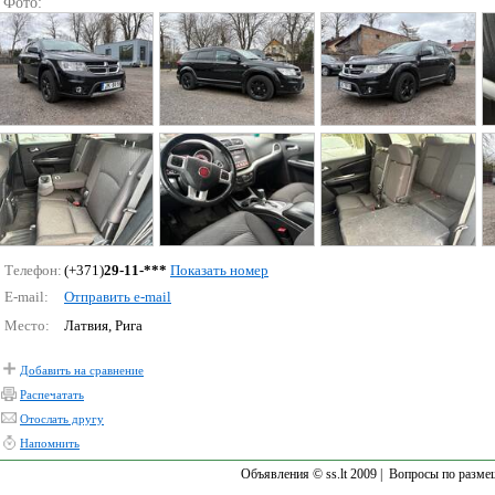
Фото:
Телефон:
(+371)
29-11-***
Показать номер
E-mail:
Отправить e-mail
Место:
Латвия, Рига
Добавить на сравнение
Распечатать
Отослать другу
Напомнить
Объявления © ss.lt 2009 |
Вопросы по разме