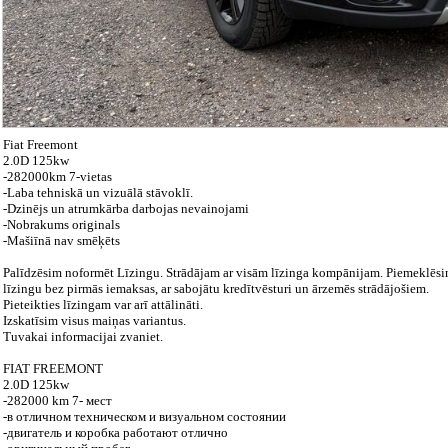
Fiat Freemont
2.0D 125kw
-282000km 7-vietas
-Laba tehniskā un vizuālā stāvoklī.
-Dzinējs un atrumkārba darbojas nevainojami
-Nobrakums originals
-Mašiīnā nav smēķēts
Palīdzēsim noformēt Līzingu. Strādājam ar visām līzinga kompānijam. Piemeklēsim
līzingu bez pirmās iemaksas, ar sabojātu kredītvēsturi un ārzemēs strādājošiem.
Pieteikties līzingam var arī attālināti.
Izskatīsim visus maiņas variantus.
Tuvakai informacijai zvaniet.
FIAT FREEMONT
2.0D 125kw
-282000 km 7- мест
-в отличном техническом и визуальном состоянии
-двигатель и коробка работают отлично