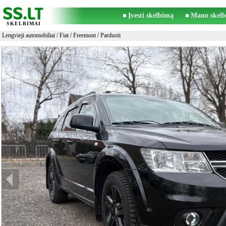
Įvesti skelbimą
Mano skelb
SKELBIMAI
Lengvieji automobiliai
/
Fiat
/
Freemont
/ Parduoti