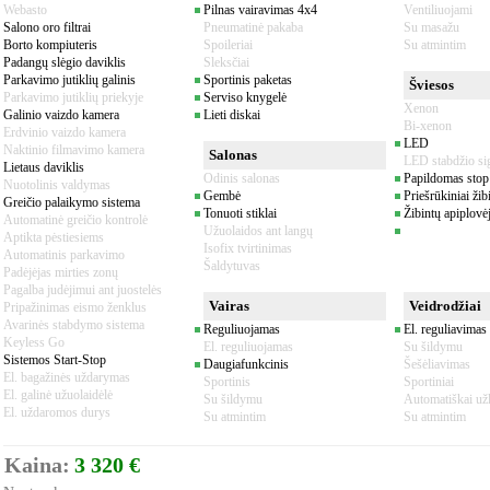
Webasto
Pilnas vairavimas 4x4
Ventiliuojami
Salono oro filtrai
Pneumatinė pakaba
Su masažu
Borto kompiuteris
Spoileriai
Su atmintim
Padangų slėgio daviklis
Sleksčiai
Parkavimo jutiklių galinis
Sportinis paketas
Šviesos
Parkavimo jutiklių priekyje
Serviso knygelė
Xenon
Galinio vaizdo kamera
Lieti diskai
Bi-xenon
Erdvinio vaizdo kamera
LED
Naktinio filmavimo kamera
Salonas
LED stabdžio si
Lietaus daviklis
Odinis salonas
Papildomas stop
Nuotolinis valdymas
Gembė
Priešrūkiniai žib
Greičio palaikymo sistema
Tonuoti stiklai
Žibintų apiplovė
Automatinė greičio kontrolė
Užuolaidos ant langų
Aptikta pėstiesiems
Isofix tvirtinimas
Automatinis parkavimo
Šaldytuvas
Padėjėjas mirties zonų
Pagalba judėjimui ant juostelės
Vairas
Veidrodžiai
Pripažinimas eismo ženklus
Avarinės stabdymo sistema
Reguliuojamas
El. reguliavimas
Keyless Go
El. reguliuojamas
Su šildymu
Sistemos Start-Stop
Daugiafunkcinis
Šešėliavimas
El. bagažinės uždarymas
Sportinis
Sportiniai
El. galinė užuolaidėlė
Su šildymu
Automatiškai už
El. uždaromos durys
Su atmintim
Su atmintim
Kaina:
3 320 €