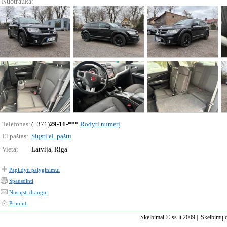
Nuotrauka:
Telefonas:
(+371)
29-11-***
Rodyti numerį
El.paštas:
Siųsti el. paštu
Vieta:
Latvija, Riga
Papildyti palyginimui
Spausdinti
Nusiųsti draugui
Priminti
Skelbimai © ss.lt 2009 |
Skelbimų d