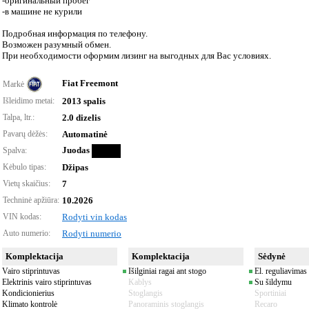
-оригинальный пробег
-в машине не курили
Подробная информация по телефону.
Возможен разумный обмен.
При необходимости оформим лизинг на выгодных для Вас условиях.
Fiat Freemont
Markė
Išleidimo metai:
2013 spalis
Talpa, ltr.:
2.0 dizelis
Pavarų dėžės:
Automatinė
Juodas
Spalva:
Kėbulo tipas:
Džipas
Vietų skaičius:
7
Techninė apžiūra:
10.2026
VIN kodas:
Rodyti vin kodas
Auto numerio:
Rodyti numerio
Komplektacija
Komplektacija
Sėdynė
Vairo stiprintuvas
Išilginiai ragai ant stogo
El. reguliavimas
Elektrinis vairo stiprintuvas
Kablys
Su šildymu
Kondicionierius
Stoglangis
Sportiniai
Klimato kontrolė
Panoraminis stoglangis
Recaro