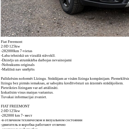
Fiat Freemont
2.0D 125kw
-282000km 7-vietas
-Laba tehniskā un vizuālā stāvoklī.
-Dzinējs un atrumkārba darbojas nevainojami
-Nobrakums originals
-Mašiīnā nav smēķēts
Palīdzēsim noformēt Līzingu. Strādājam ar visām līzinga kompānijam. Piemeklēsim
līzingu bez pirmās iemaksas, ar sabojātu kredītvēsturi un ārzemēs strādājošiem.
Pieteikties līzingam var arī attālināti.
Izskatīsim visus maiņas variantus.
Tuvakai informacijai zvaniet.
FIAT FREEMONT
2.0D 125kw
-282000 km 7- мест
-в отличном техническом и визуальном состоянии
-двигатель и коробка работают отлично