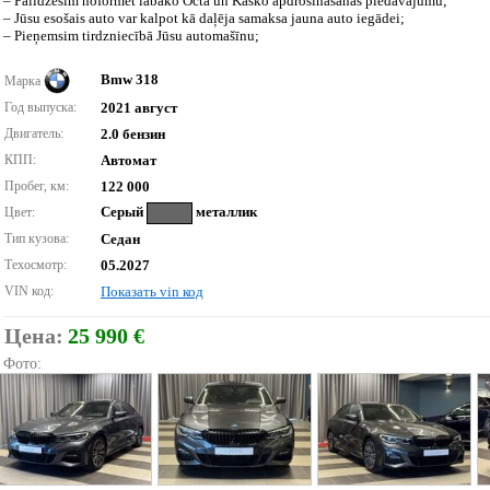
– Palīdzēsim noformēt labāko Octa un Kasko apdrošināšanas piedāvājumu;
– Jūsu esošais auto var kalpot kā daļēja samaksa jauna auto iegādei;
– Pieņemsim tirdzniecībā Jūsu automašīnu;
Bmw 318
Марка
Год выпуска:
2021 август
Двигатель:
2.0 бензин
КПП:
Автомат
Пробег, км:
122 000
Серый
металлик
Цвет:
Тип кузова:
Седан
Техосмотр:
05.2027
VIN код:
Показать vin код
Цена:
25 990 €
Фото: