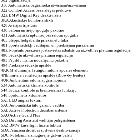
302 Signalizācija
316 Automātiska bagāžnieka atvēršana/aizvēršana
322 Comfort Access bezatslēgas piekļuve
32Z BMW Digital Key deaktivizēts
3KA Akustiskie komforta stikli
428 Avārijas trijstūris
430 Salona un ārējo spoguļu pakotne
431 Automātiski aptumšojošs salona spogulis
465 Slēpju/lielgabarīta priekšmetu lūka
481 Sporta sēdekļi vadītājam un priekšējam pasažierim
48Z Noņemts pasažiera jostasvietas atbalsts un atzveltnes platuma regulācija
490 Sēdekļu atzveltnes platuma regulācija
493 Papildu mantu nodalījumu pakotne
494 Priekšējo sēdekļu apsilde
4KK M alumīnija Tetragon salona apdares elementi
4NE Kartera ventilācijas apsilde (Blow-by heater)
4UR Ambientais salona apgaismojums
534 Automātiskā klimata kontrole
544 Kruīza kontrole ar bremzēšanas funkciju
548 Spidometrs kilometros
5A1 LED miglas lukturi
5AC Automātiskā tālo gaismu vadība
5AL Active Protection drošības sistēma
5AQ Active Guard Plus
5AS Driving Assistant vadītāja palīgsistēma
5AZ BMW Laserlight lāzera lukturi
5DA Pasažiera drošības spilvena deaktivizācija
5DC Nolokāmi aizmugurējie galvas balsti