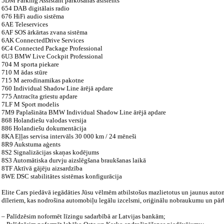
5DM Parking Assistant parkošanās asistents
654 DAB digitālais radio
676 HiFi audio sistēma
6AE Teleservices
6AF SOS ārkārtas zvana sistēma
6AK ConnectedDrive Services
6C4 Connected Package Professional
6U3 BMW Live Cockpit Professional
704 M sporta piekare
710 M ādas stūre
715 M aerodinamikas pakotne
760 Individual Shadow Line ārējā apdare
775 Antracīta griestu apdare
7LF M Sport modelis
7M9 Paplašināta BMW Individual Shadow Line ārējā apdare
868 Holandiešu valodas versija
886 Holandiešu dokumentācija
8KA Eļļas servisa intervāls 30 000 km / 24 mēneši
8R9 Aukstuma aģents
8S2 Signalizācijas skaņas kodējums
8S3 Automātiska durvju aizslēgšana braukšanas laikā
8TF Aktīvā gājēju aizsardzība
8WE DSC stabilitātes sistēmas konfigurācija
Elite Cars piedāvā iegādāties Jūsu vēlmēm atbilstošus mazlietotus un jaunus auto
dīleriem, kas nodrošina automobiļu legālu izcelsmi, oriģinālu nobraukumu un pār
– Palīdzēsim noformēt līzingu sadarbībā ar Latvijas bankām;