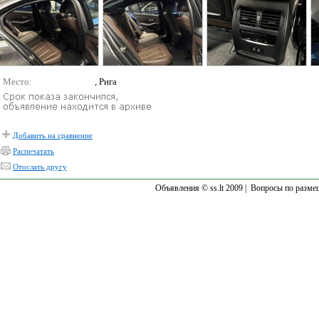
Место:
, Рига
Добавить на сравнение
Распечатать
Отослать другу
Объявления © ss.lt 2009 |
Вопросы по разме