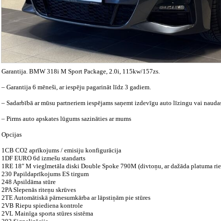
Garantija. BMW 318i M Sport Package, 2.0i, 115kw/157zs.
– Garantija 6 mēneši, ar iespēju pagarināt līdz 3 gadiem.
– Sadarbībā ar mūsu partneriem iespējams saņemt izdevīgu auto līzingu vai naud
– Pirms auto apskates lūgums sazināties ar mums
Opcijas
1CB CO2 aprīkojums / emisiju konfigurācija
1DF EURO 6d izmešu standarts
1RE 18″ M vieglmetāla diski Double Spoke 790M (divtoņu, ar dažāda platuma ri
230 Papildaprīkojums ES tirgum
248 Apsildāma stūre
2PA Slepenās riteņu skrūves
2TE Automātiskā pārnesumkārba ar lāpstiņām pie stūres
2VB Riepu spiediena kontrole
2VL Mainīga sporta stūres sistēma