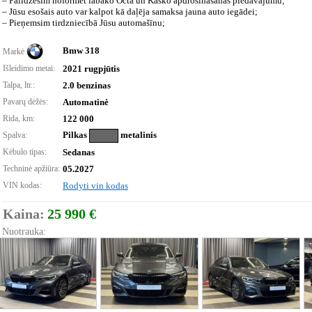
– Palīdzēsim noformēt labāko Octa un Kasko apdrošināšanas piedāvājumu;
– Jūsu esošais auto var kalpot kā daļēja samaksa jauna auto iegādei;
– Pieņemsim tirdzniecībā Jūsu automašīnu;
Bmw 318
Markė
Išleidimo metai:
2021 rugpjūtis
Talpa, ltr.:
2.0 benzinas
Pavarų dėžės:
Automatinė
Rida, km:
122 000
Pilkas
metalinis
Spalva:
Kėbulo tipas:
Sedanas
Techninė apžiūra:
05.2027
VIN kodas:
Rodyti vin kodas
Kaina:
25 990 €
Nuotrauka: