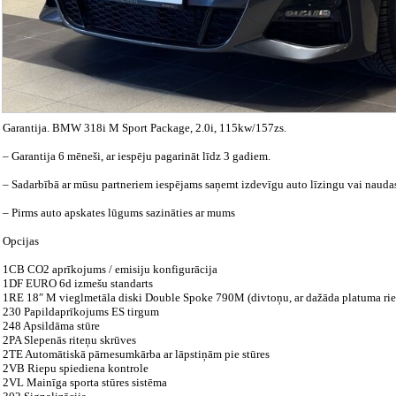
Garantija. BMW 318i M Sport Package, 2.0i, 115kw/157zs.
– Garantija 6 mēneši, ar iespēju pagarināt līdz 3 gadiem.
– Sadarbībā ar mūsu partneriem iespējams saņemt izdevīgu auto līzingu vai naud
– Pirms auto apskates lūgums sazināties ar mums
Opcijas
1CB CO2 aprīkojums / emisiju konfigurācija
1DF EURO 6d izmešu standarts
1RE 18″ M vieglmetāla diski Double Spoke 790M (divtoņu, ar dažāda platuma ri
230 Papildaprīkojums ES tirgum
248 Apsildāma stūre
2PA Slepenās riteņu skrūves
2TE Automātiskā pārnesumkārba ar lāpstiņām pie stūres
2VB Riepu spiediena kontrole
2VL Mainīga sporta stūres sistēma