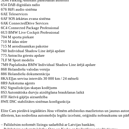
5DM Parking Assistant parkošanās asistents
654 DAB digitālais radio
676 HiFi audio sistēma
6AE Teleservices
6AF SOS ārkārtas zvana sistēma
6AK ConnectedDrive Services
6C4 Connected Package Professional
6U3 BMW Live Cockpit Professional
704 M sporta piekare
710 M ādas stūre
715 M aerodinamikas pakotne
760 Individual Shadow Line ārējā apdare
775 Antracīta griestu apdare
7LF M Sport modelis
7M9 Paplašināta BMW Individual Shadow Line ārējā apdare
868 Holandiešu valodas versija
886 Holandiešu dokumentācija
8KA Eļļas servisa intervāls 30 000 km / 24 mēneši
8R9 Aukstuma aģents
8S2 Signalizācijas skaņas kodējums
8S3 Automātiska durvju aizslēgšana braukšanas laikā
8TF Aktīvā gājēju aizsardzība
8WE DSC stabilitātes sistēmas konfigurācija
Elite Cars piedāvā iegādāties Jūsu vēlmēm atbilstošus mazlietotus un jaunus auto
dīleriem, kas nodrošina automobiļu legālu izcelsmi, oriģinālu nobraukumu un pār
– Palīdzēsim noformēt līzingu sadarbībā ar Latvijas bankām;