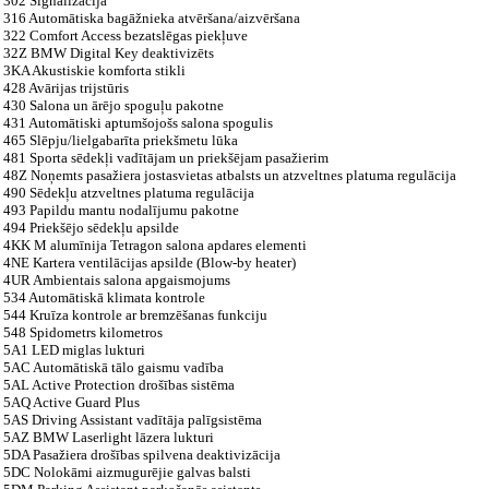
302 Signalizācija
316 Automātiska bagāžnieka atvēršana/aizvēršana
322 Comfort Access bezatslēgas piekļuve
32Z BMW Digital Key deaktivizēts
3KA Akustiskie komforta stikli
428 Avārijas trijstūris
430 Salona un ārējo spoguļu pakotne
431 Automātiski aptumšojošs salona spogulis
465 Slēpju/lielgabarīta priekšmetu lūka
481 Sporta sēdekļi vadītājam un priekšējam pasažierim
48Z Noņemts pasažiera jostasvietas atbalsts un atzveltnes platuma regulācija
490 Sēdekļu atzveltnes platuma regulācija
493 Papildu mantu nodalījumu pakotne
494 Priekšējo sēdekļu apsilde
4KK M alumīnija Tetragon salona apdares elementi
4NE Kartera ventilācijas apsilde (Blow-by heater)
4UR Ambientais salona apgaismojums
534 Automātiskā klimata kontrole
544 Kruīza kontrole ar bremzēšanas funkciju
548 Spidometrs kilometros
5A1 LED miglas lukturi
5AC Automātiskā tālo gaismu vadība
5AL Active Protection drošības sistēma
5AQ Active Guard Plus
5AS Driving Assistant vadītāja palīgsistēma
5AZ BMW Laserlight lāzera lukturi
5DA Pasažiera drošības spilvena deaktivizācija
5DC Nolokāmi aizmugurējie galvas balsti