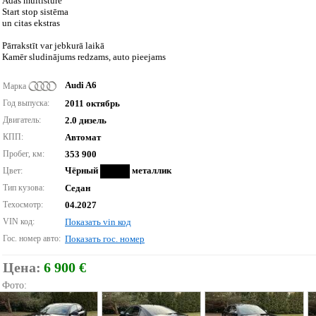
Ādas multistūre
Start stop sistēma
un citas ekstras
Pārrakstīt var jebkurā laikā
Kamēr sludinājums redzams, auto pieejams
Audi A6
Марка
Год выпуска:
2011 октябрь
Двигатель:
2.0 дизель
КПП:
Автомат
Пробег, км:
353 900
Чёрный
металлик
Цвет:
Тип кузова:
Седан
Техосмотр:
04.2027
VIN код:
Показать vin код
Гос. номер авто:
Показать гос. номер
Цена:
6 900 €
Фото: