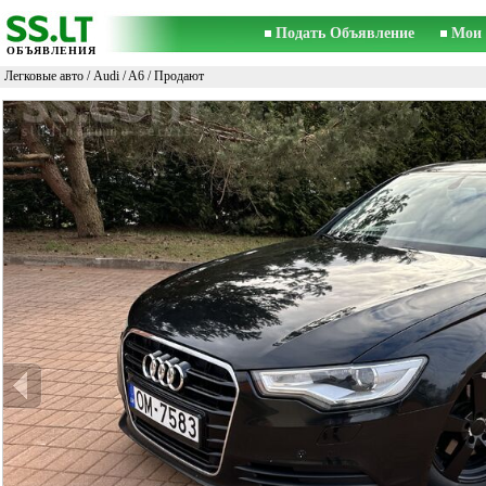
Подать Объявление
Мои 
ОБЪЯВЛЕНИЯ
Легковые авто
/
Audi
/
A6
/ Продают