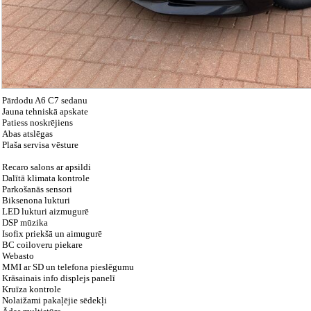
Pārdodu A6 C7 sedanu
Jauna tehniskā apskate
Patiess noskrējiens
Abas atslēgas
Plaša servisa vēsture
Recaro salons ar apsildi
Dalītā klimata kontrole
Parkošanās sensori
Biksenona lukturi
LED lukturi aizmugurē
DSP mūzika
Isofix priekšā un aimugurē
BC coiloveru piekare
Webasto
MMI ar SD un telefona pieslēgumu
Krāsainais info displejs panelī
Kruīza kontrole
Nolaižami pakaļējie sēdekļi