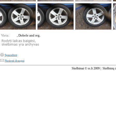
Vieta:
, Dobele and reg.
Spausdinti
Nusiųsti draugui
Skelbimai © ss.lt 2009 |
Skelbimų d