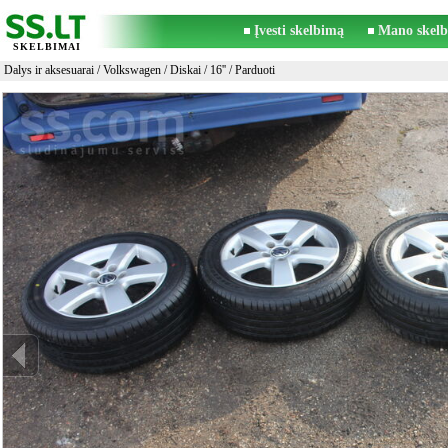
Įvesti skelbimą
Mano skelb
SKELBIMAI
Dalys ir aksesuarai
/
Volkswagen
/
Diskai
/
16''
/ Parduoti