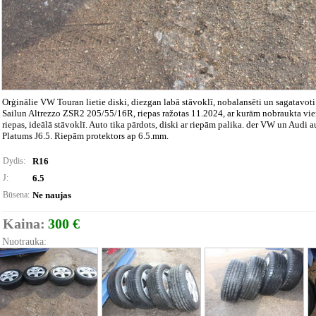
Orģinālie VW Touran lietie diski, diezgan labā stāvoklī, nobalansēti un sagatavot
Sailun Altrezzo ZSR2 205/55/16R, riepas ražotas 11.2024, ar kurām nobraukta vie
riepas, ideālā stāvoklī. Auto tika pārdots, diski ar riepām palika. der VW un Audi
Platums J6.5. Riepām protektors ap 6.5.mm.
Dydis:
R16
J:
6.5
Būsena:
Ne naujas
Kaina:
300 €
Nuotrauka: