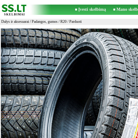
Įvesti skelbimą
Mano skelb
SKELBIMAI
Dalys ir aksesuarai
/
Padangos, gumos
/
R20
/ Parduoti