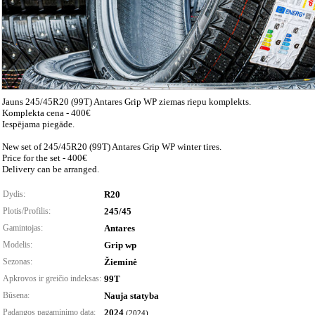
Jauns 245/45R20 (99T) Antares Grip WP ziemas riepu komplekts.
Komplekta cena - 400€
Iespējama piegāde.
New set of 245/45R20 (99T) Antares Grip WP winter tires.
Price for the set - 400€
Delivery can be arranged.
Dydis:
R20
Plotis/Profilis:
245/45
Gamintojas:
Antares
Modelis:
Grip wp
Sezonas:
Žieminė
Apkrovos ir greičio indeksas:
99T
Būsena:
Nauja statyba
Padangos pagaminimo data:
2024
(2024)