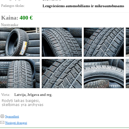
Padangos tikslas:
Lengviesiems automobiliams ir mikroautobusams
Kaina:
400 €
Nuotrauka:
Vieta:
Latvija, Jelgava and reg.
Spausdinti
Nusiųsti draugui