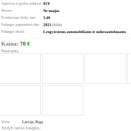
Apkrovos ir greičio indeksas:
95Y
Būsena:
Ne naujas
Protektoriaus dydis, mm:
5.40
Padangos pagaminimo data:
2021
(5121)
Padangos tikslas:
Lengviesiems automobiliams ir mikroautobusams
Kaina:
70 €
Nuotrauka:
Vieta:
Latvija, Riga