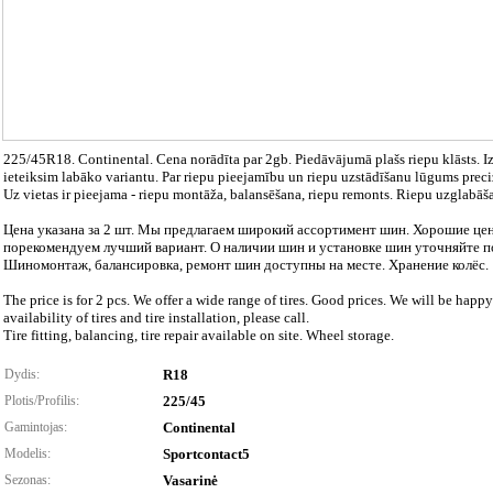
225/45R18. Continental. Cena norādīta par 2gb. Piedāvājumā plašs riepu klāsts. I
ieteiksim labāko variantu. Par riepu pieejamību un riepu uzstādīšanu lūgums preciz
Uz vietas ir pieejama - riepu montāža, balansēšana, riepu remonts. Riepu uzglabāš
Цена указана за 2 шт. Мы предлагаем широкий ассортимент шин. Хорошие це
порекомендуем лучший вариант. О наличии шин и установке шин уточняйте п
Шиномонтаж, балансировка, ремонт шин доступны на месте. Хранение колёс.
The price is for 2 pcs. We offer a wide range of tires. Good prices. We will be hap
availability of tires and tire installation, please call.
Tire fitting, balancing, tire repair available on site. Wheel storage.
Dydis:
R18
Plotis/Profilis:
225/45
Gamintojas:
Continental
Modelis:
Sportcontact5
Sezonas:
Vasarinė