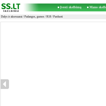
Įvesti skelbimą
Mano skelb
SKELBIMAI
Dalys ir aksesuarai
/
Padangos, gumos
/
R18
/ Parduoti