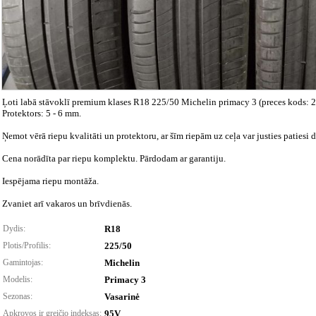
Ļoti labā stāvoklī premium klases R18 225/50 Michelin primacy 3 (preces kods: 24
Protektors: 5 - 6 mm.
Ņemot vērā riepu kvalitāti un protektoru, ar šīm riepām uz ceļa var justies patiesi 
Cena norādīta par riepu komplektu. Pārdodam ar garantiju.
Iespējama riepu montāža.
Zvaniet arī vakaros un brīvdienās.
Dydis:
R18
Plotis/Profilis:
225/50
Gamintojas:
Michelin
Modelis:
Primacy 3
Sezonas:
Vasarinė
Apkrovos ir greičio indeksas:
95V