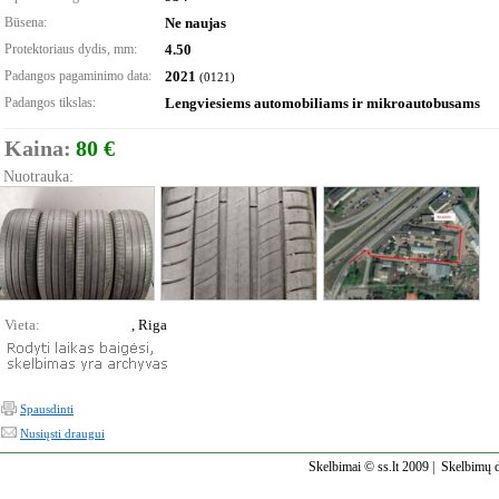
Būsena:
Ne naujas
Protektoriaus dydis, mm:
4.50
Padangos pagaminimo data:
2021
(0121)
Padangos tikslas:
Lengviesiems automobiliams ir mikroautobusams
Kaina:
80 €
Nuotrauka:
Vieta:
, Riga
Spausdinti
Nusiųsti draugui
Skelbimai © ss.lt 2009 |
Skelbimų d