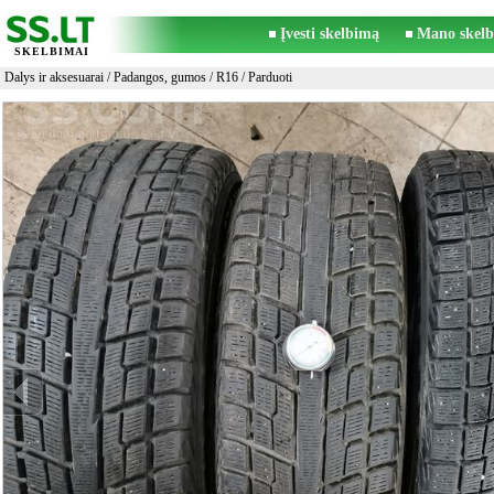
Įvesti skelbimą
Mano skelb
SKELBIMAI
Dalys ir aksesuarai
/
Padangos, gumos
/
R16
/ Parduoti