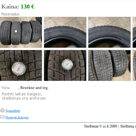
Kaina:
130 €
Nuotrauka:
Vieta:
, Rezekne and reg.
Spausdinti
Nusiųsti draugui
Skelbimai © ss.lt 2009 |
Skelbimų d