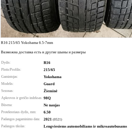
R16 215/65 Yokohama 6.5-7mm
Вазможна доставка есть и другие шыны и размеры
Dydis:
R16
Plotis/Profilis:
215/65
Gamintojas:
Yokohama
Modelis:
Guard
Sezonas:
Žieminė
Apkrovos ir greičio indeksas:
98Q
Būsena:
Ne naujas
Protektoriaus dydis, mm:
6.50
Padangos pagaminimo data:
2021
(0521)
Padangos tikslas:
Lengviesiems automobiliams ir mikroautobusams