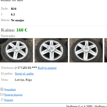
Renault Vel Satis
Dydis:
R16
J:
6.5
Būsena:
Ne naujas
Kaina:
160 €
Nuotrauka:
Telefonas:
(+371)
25-31-***
Rodyti numerį
El.paštas:
Siųsti el. paštu
Vieta:
Latvija, Riga
Spausdinti
Nusiųsti draugui
Priminti
Skelbimai © ss.lt 2009 |
Skelbimų d