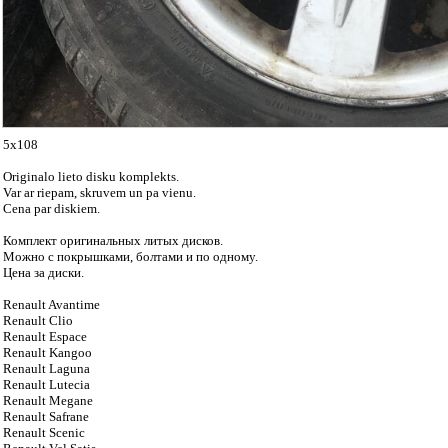
5x108
Originalo lieto disku komplekts.
Var ar riepam, skruvem un pa vienu.
Cena par diskiem.
Комплект оригинальных литых дисков.
Можно с покрышками, болтами и по одному.
Цена за диски.
Renault Avantime
Renault Clio
Renault Espace
Renault Kangoo
Renault Laguna
Renault Lutecia
Renault Megane
Renault Safrane
Renault Scenic