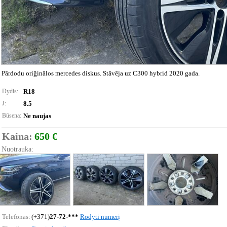
Pārdodu oriğinālos mercedes diskus. Stāvēja uz C300 hybrid 2020 gada.
Dydis:
R18
J:
8.5
Būsena:
Ne naujas
Kaina:
650 €
Nuotrauka:
Telefonas:
(+371)
27-72-***
Rodyti numerį