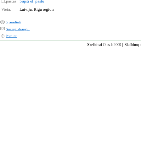
El.paštas:
Siųsti el. paštu
Vieta:
Latvija, Riga region
Spausdinti
Nusiųsti draugui
Priminti
Skelbimai © ss.lt 2009 |
Skelbimų d