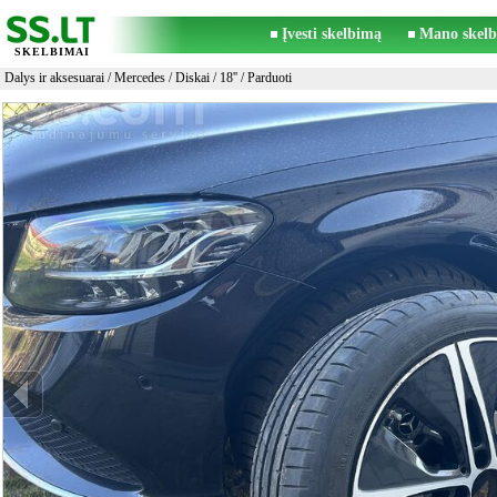
Įvesti skelbimą
Mano skelb
SKELBIMAI
Dalys ir aksesuarai
/
Mercedes
/
Diskai
/
18''
/ Parduoti