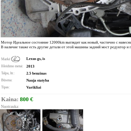
Мотор Идеальное состояние 12000km выглядит как новый, частично с навесн
В наличие также есть другие детали от этой машины задний мост редуктор и 
Lexus gs, is
Markė
Išleidimo metai:
2013
Talpa, ltr.:
2.5 benzinas
Būsena:
Nauja statyba
Tipas:
Varikliai
Kaina:
800 €
Nuotrauka: