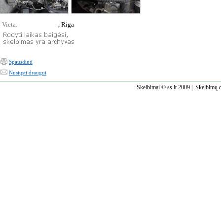
Vieta:
, Riga
Spausdinti
Nusiųsti draugui
Skelbimai © ss.lt 2009 |
Skelbimų d