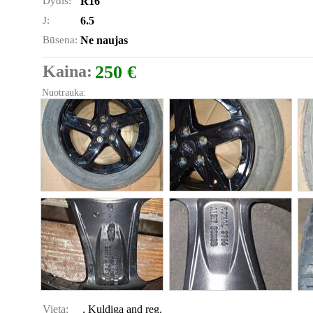
Dydis:
R16
J:
6.5
Būsena:
Ne naujas
Kaina:
250 €
Nuotrauka:
Vieta:
, Kuldiga and reg.