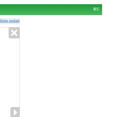
RU
elbimų puslapį