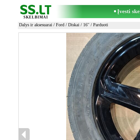
Įvesti sk
SKELBIMAI
Dalys ir aksesuarai
/
Ford
/
Diskai
/
16''
/ Parduoti