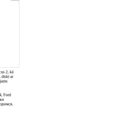
cus 2, kā
 diski ar
ējams
4, Ford
ски
оримся.