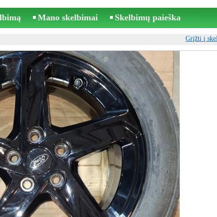
elbimą
Mano skelbimai
Skelbimų paieška
Grįžti į sk