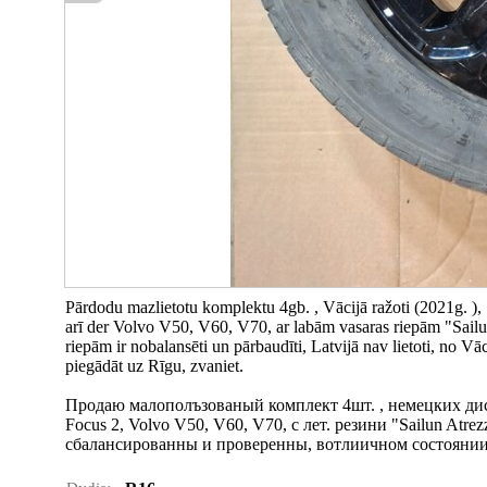
Pārdodu mazlietotu komplektu 4gb. , Vācijā ražoti (2021g. )
arī der Volvo V50, V60, V70, ar labām vasaras riepām "Sailu
riepām ir nobalansēti un pārbaudīti, Latvijā nav lietoti, no Vā
piegādāt uz Rīgu, zvaniet.
Продаю малополъзованый комплект 4шт. , немецких дисков
Focus 2, Volvo V50, V60, V70, с лет. резини "Sailun Atrez
сбалансиpованны и проверенны, вотлиичном состоянии, 