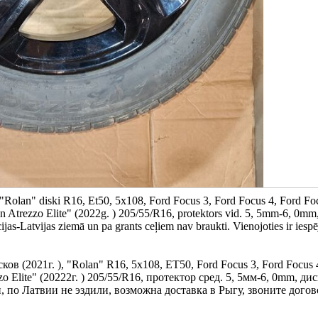
, "Rolan" diski R16, Et50, 5x108, Ford Focus 3, Ford Focus 4, Ford Fo
n Atrezzo Elite" (2022g. ) 205/55/R16, protektors vid. 5, 5mm-6, 0mm,
cijas-Latvijas ziemā un pa grants ceļiem nav braukti. Vienojoties ir iesp
 (2021г. ), "Rolan" R16, 5x108, ET50, Ford Focus 3, Ford Focus 
zo Elite" (20222г. ) 205/55/R16, протектор сред. 5, 5мм-6, 0mm, ди
по Латвии не эздили, возможна доставка в Рыгу, звоните догов