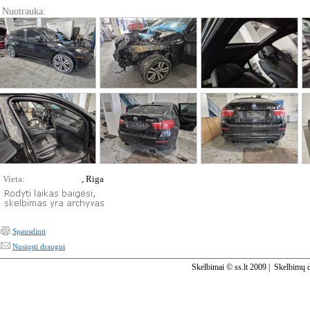
Nuotrauka:
Vieta:
, Riga
Spausdinti
Nusiųsti draugui
Skelbimai © ss.lt 2009 |
Skelbimų d