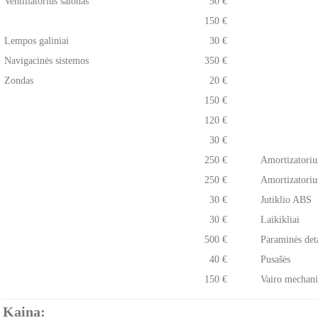
Ventiliatorius salonas
50 €
150 €
Lempos galiniai
30 €
Navigacinės sistemos
350 €
Zondas
20 €
150 €
120 €
30 €
250 €
Amortizatoriu
250 €
Amortizatoriu
30 €
Jutiklio ABS
30 €
Laikikliai
500 €
Paraminės det
40 €
Pusašės
150 €
Vairo mechan
Kaina: