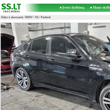
Įvesti skelbimą
Mano skelb
SKELBIMAI
Dalys ir aksesuarai
/
BMW
/
X6
/ Parduoti