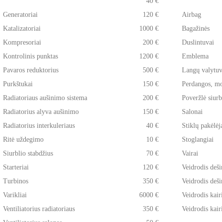
40 €
Generatoriai
120 €
Airbag
Katalizatoriai
1000 €
Bagažinės
Kompresoriai
200 €
Duslintuvai
Kontrolinis punktas
1200 €
Emblema
Pavaros reduktorius
500 €
Langų valytuv
Purkštukai
150 €
Perdangos, mo
Radiatoriaus aušinimo sistema
200 €
Poveržlė siurb
Radiatorius alyva aušinimo
150 €
Salonai
Radiatorius interkuleriaus
40 €
Stiklų pakėlėj
Ritė uždegimo
10 €
Stoglangiai
Siurblio stabdžius
70 €
Vairai
Starteriai
120 €
Veidrodis dešin
Turbinos
350 €
Veidrodis deši
Varikliai
6000 €
Veidrodis kairi
Ventiliatorius radiatoriaus
350 €
Veidrodis kairi