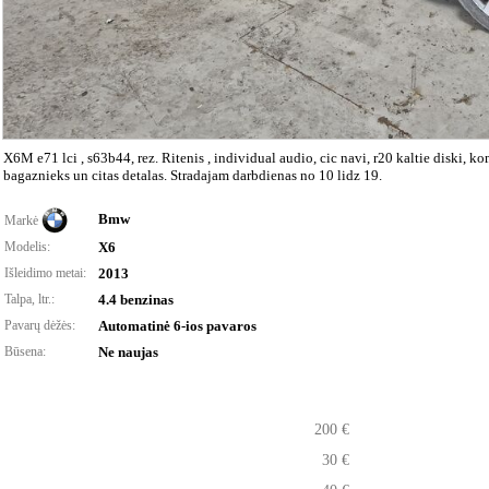
X6M e71 lci , s63b44, rez. Ritenis , individual audio, cic navi, r20 kaltie diski, komf
bagaznieks un citas detalas. Stradajam darbdienas no 10 lidz 19.
Bmw
Markė
Modelis:
X6
Išleidimo metai:
2013
Talpa, ltr.:
4.4 benzinas
Pavarų dėžės:
Automatinė 6-ios pavaros
Būsena:
Ne naujas
200 €
30 €