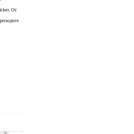
cker. От
приходите