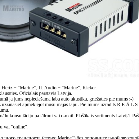
 Hertz + "Marine", JL Audio + "Marine", Kicker.
ausīties. Oficiālais pārstāvis Latvijā.
umā ja jums nepieciešama laba auto akustika, griežaties pie mums :-).
 uzzināsiet apmeklējot mūsu mājas lapu. Pie mums uzrādīts R E Ā L S
jumu.
nālu konsultāciju pa tālruni vai e-mail. Plašākais sortiments Latvijā. P
u vai "online".
одного транспорта (серия: Marine") без дополнительной звуково