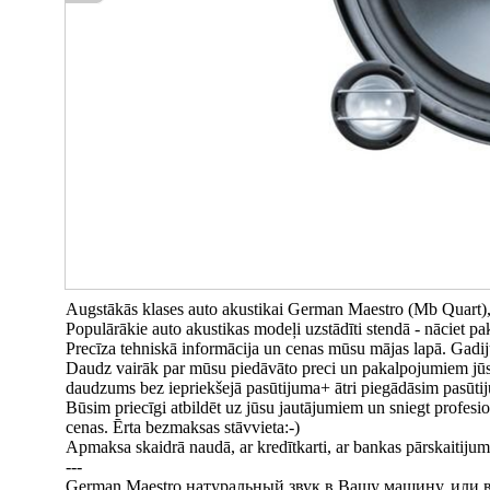
Augstākās klases auto akustikai German Maestro (Mb Quart),
Populārākie auto akustikas modeļi uzstādīti stendā - nāciet pakl
Precīza tehniskā informācija un cenas mūsu mājas lapā. Gadij
Daudz vairāk par mūsu piedāvāto preci un pakalpojumiem jūs
daudzums bez iepriekšejā pasūtijuma+ ātri piegādāsim pasūti
Būsim priecīgi atbildēt uz jūsu jautājumiem un sniegt profesio
cenas. Ērta bezmaksas stāvvieta:-)
Apmaksa skaidrā naudā, ar kredītkarti, ar bankas pārskaitijum
---
German Maestro натуральный звук в Вашу машину, или в