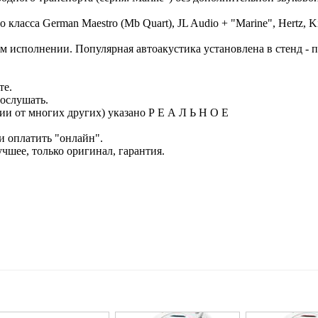
ласса German Maestro (Mb Quart), JL Audio + "Marine", Hertz, Ki
 исполнении. Популярная автоакустика установлена в стенд - 
те.
послушать.
чии от многих других) указано Р Е А Л Ь Н О Е
и оплатить "онлайн".
шее, только оригинал, гарантия.