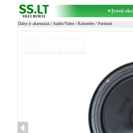
Įvesti sk
SKELBIMAI
Dalys ir aksesuarai
/
Audio/Video
/
Kolonėlės
/ Parduoti