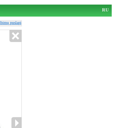
RU
elbimų puslapį