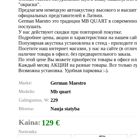
"окраски".
Предлагаем немецкую автоакустику высокого и высшего к
официальных представителей в Латвии.
German Maestro это традиции MB QUART в cовременном
послушать.
У нас действуют скидки при повторной покупке.
Подробнее цены, акции и характеристики на нашем сай
Популярная акустика установлена в стенд - приходите 
Посетите наш интернет магазин, у нас на сайте (в отли
наличие товара в офисе, без предварительного заказа.
По этой цене Вы можете приобрести товары в офисе ил
Каждый месяц АКЦИИ на разные товары. Все только луч
Возможна установка. Удобная парковка :-).
Markė:
German Maestro
Modelis:
Mb quart
Galingumas, W:
229
Būsena:
Nauja statyba
Kaina:
129 €
Nuotrauka: