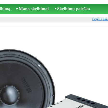
elbimą
Mano skelbimai
Skelbimų paieška
Grįžti į sk