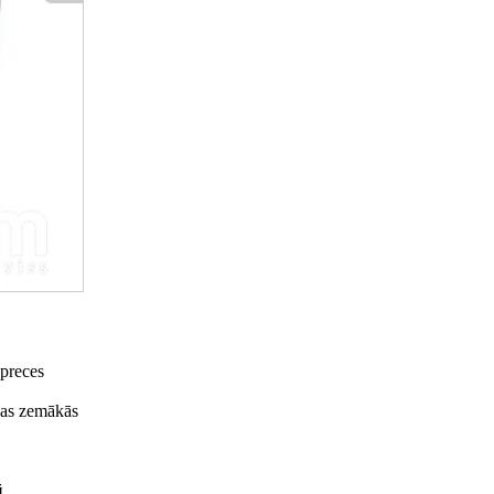
 preces
ašas zemākās
й