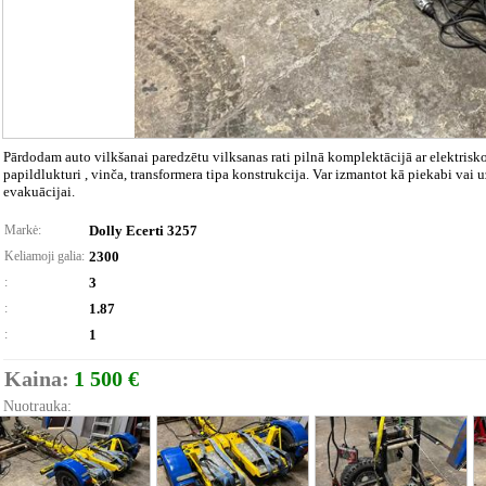
Pārdodam auto vilkšanai paredzētu vilksanas rati pilnā komplektācijā ar elektris
papildlukturi , vinča, transformera tipa konstrukcija. Var izmantot kā piekabi va
evakuācijai.
Markė:
Dolly Ecerti 3257
Keliamoji galia:
2300
:
3
:
1.87
:
1
Kaina:
1 500 €
Nuotrauka: