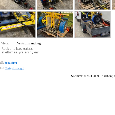
Vieta:
, Ventspils and reg.
Spausdinti
Nusiųsti draugui
Skelbimai © ss.lt 2009 |
Skelbimų d