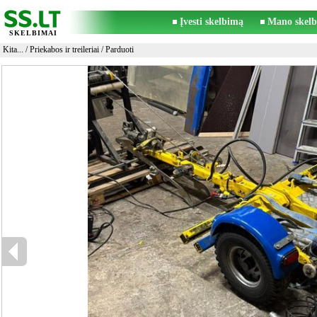
Įvesti skelbimą
Mano skelb
SKELBIMAI
Kita...
/
Priekabos ir treileriai
/ Parduoti