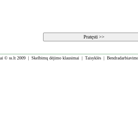
ai © ss.lt 2009 |
Skelbimų dėjimo klausimai
|
Taisyklės
|
Bendradarbiavim