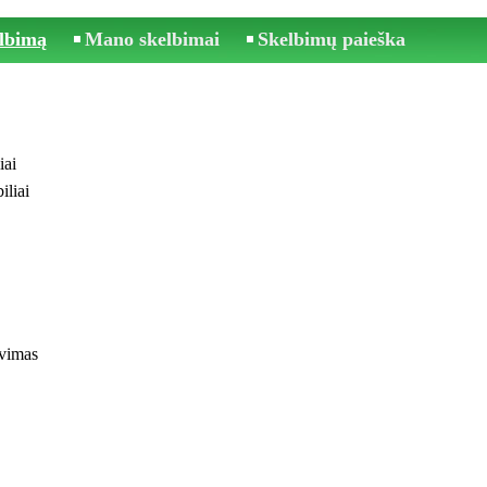
elbimą
Mano skelbimai
Skelbimų paieška
iai
iliai
ovimas