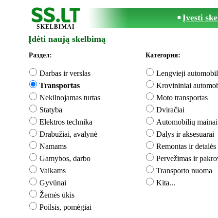
Įvesti sk
SKELBIMAI
Įdėti naują skelbimą
Раздел:
Категория:
Darbas ir verslas
Lengvieji automobil
Transportas
Krovininiai automob
Nekilnojamas turtas
Moto transportas
Statyba
Dviračiai
Elektros technika
Automobilių mainai
Drabužiai, avalynė
Dalys ir aksesuarai
Namams
Remontas ir detalės
Gamybos, darbo
Pervežimas ir pakr
Vaikams
Transporto nuoma
Gyvūnai
Kita...
Žemės ūkis
Poilsis, pomėgiai