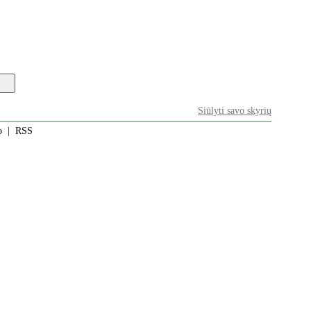
Siūlyti savo skyrių
o
|
RSS