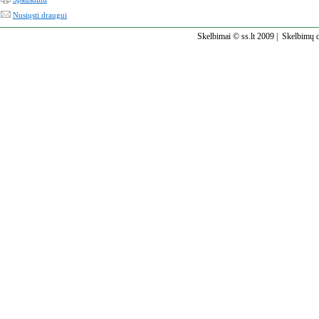
Nusiųsti draugui
Skelbimai © ss.lt 2009 |
Skelbimų d