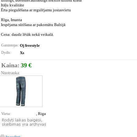
Izturīgs, ūdensnecaurlaidīgs tekstils džinsu krāsā
Itāļu kvalitāte
Ērta piegulēšana ar regulējamu jostasvietu
Rīga, Imanta
Iespējama sūtīšana ar pakomātu Baltijā
Cena: daudz lētāk nekā veikalā.
Gamintojas:
Oj freestyle
Dydis:
Xs
Kaina:
39 €
Nuotrauka:
Vieta:
, Riga
Spausdinti