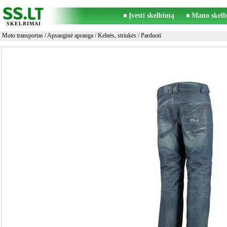
Įvesti skelbimą
Mano skelb
SKELBIMAI
Moto transportas
/
Apsauginė apranga
/
Kelnės, striukės
/ Parduoti