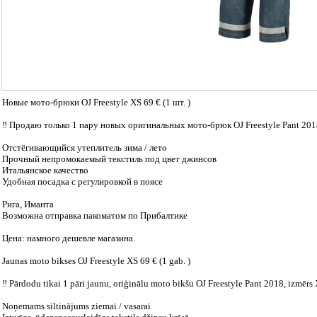
Новые мото-брюки OJ Freestyle XS 69 € (1 шт. )
‼ Продаю только 1 пару новых оригинальных мото-брюк OJ Freestyle Pant 201
Отстёгивающийся утеплитель зима / лето
Прочный непромокаемый текстиль под цвет джинсов
Итальянское качество
Удобная посадка с регулировкой в поясе
Рига, Иманта
Возможна отправка пакоматом по Прибалтике
Цена: намного дешевле магазина.
Jaunas moto bikses OJ Freestyle XS 69 € (1 gab. )
‼ Pārdodu tikai 1 pāri jaunu, oriģinālu moto bikšu OJ Freestyle Pant 2018, izmērs 
Noņemams siltinājums ziemai / vasarai