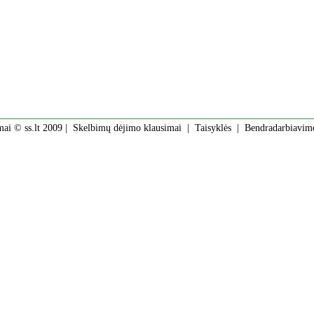
mai © ss.lt 2009 |
Skelbimų dėjimo klausimai
|
Taisyklės
|
Bendradarbiavim