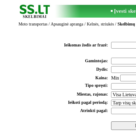
Įvesti sk
SKELBIMAI
Moto transportas
/
Apsauginė apranga
/
Kelnės, striukės
/
Skelbimų 
Ieškomas žodis ar frazė:
Gamintojas:
Dydis:
Min
Kaina:
Tipo spręsti:
Miestas, rajonas:
Ieškoti pagal periodą:
Atrinkti pagal: