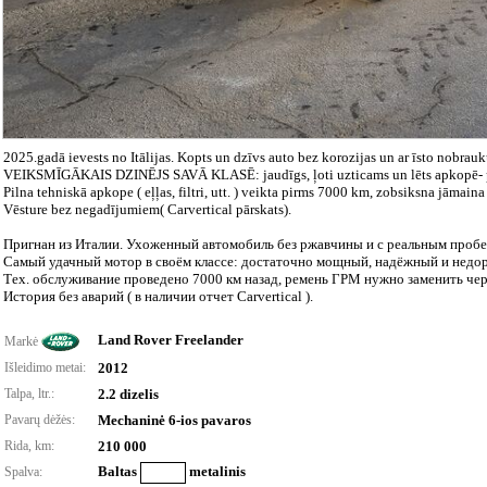
2025.gadā ievests no Itālijas. Kopts un dzīvs auto bez korozijas un ar īsto nobrau
VEIKSMĪGĀKAIS DZINĒJS SAVĀ KLASĒ: jaudīgs, ļoti uzticams un lēts apkopē- p
Pilna tehniskā apkope ( eļļas, filtri, utt. ) veikta pirms 7000 km, zobsiksna jāmai
Vēsture bez negadījumiem( Carvertical pārskats).
Пригнан из Италии. Ухоженный автомобиль без ржавчины и с реальным пробе
Самый удачный мотор в своём классе: достаточно мощный, надёжный и недор
Тех. обслуживание проведено 7000 км назад, ремень ГРМ нужно заменить чер
История без аварий ( в наличии отчет Carvertical ).
Land Rover Freelander
Markė
Išleidimo metai:
2012
Talpa, ltr.:
2.2 dizelis
Pavarų dėžės:
Mechaninė 6-ios pavaros
Rida, km:
210 000
Baltas
metalinis
Spalva: