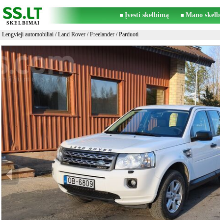
Įvesti skelbimą
Mano skelb
SKELBIMAI
Lengvieji automobiliai
/
Land Rover
/
Freelander
/ Parduoti