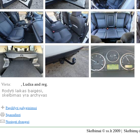
Vieta:
, Ludza and reg.
Papildyti palyginimui
Spausdinti
Nusiųsti draugui
Skelbimai © ss.lt 2009 |
Skelbimų d