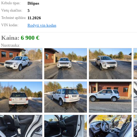
Kėbulo tipas:
Džipas
Vietų skaičius:
5
Techninė apžiūra:
11.2026
VIN kodas:
Rodyti vin kodas
Kaina:
6 900 €
Nuotrauka: