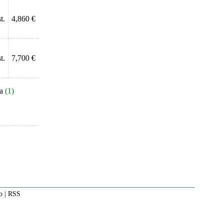
t.
4,860 €
t.
7,700 €
a
(1)
o
|
RSS