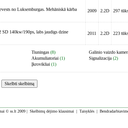
evests no Luksemburgas. Mehāniskā kārba
2009
2.2D
297 tūks
2.2 SD 140kw/190ps, labs jaudigs dzine
2011
2.2D
223 tūks
Tiuningas
(8)
Galinio vaizdo kamer
Akumuliatoriai
(1)
Signalizacija
(2)
Įkrovikliai
(1)
mai © ss.lt 2009 |
Skelbimų dėjimo klausimai
|
Taisyklės
|
Bendradarbiavim