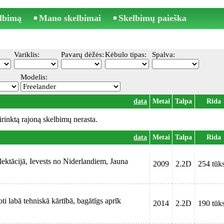
elbimą
Mano skelbimai
Skelbimų paieška
Variklis:
Pavarų dėžės:
Kėbulo tipas:
Spalva:
Modelis:
data
Metai
Talpa
Rida
irinktą rajoną skelbimų nerasta.
data
Metai
Talpa
Rida
ektācijā, Ievests no Niderlandiem, Jauna
2009
2.2D
254 tūks
i labā tehniskā kārtībā, bagātīgs aprīk
2014
2.2D
190 tūks