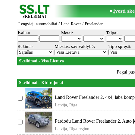
Įvesti sk
SKELBIMAI
Lengvieji automobiliai
/
Land Rover
/ Freelander
Kaina:
Metai:
Talpa:
-
-
-
Režimas:
Miestas, savivaldybė:
Tipo spręsti:
Skelbimai - Visa Lietuva
Pagal pas
Skelbimai - Kiti rajonai
Land Rover Freelander 2, 4x4, labā kompl
Latvija, Riga
Pārdodu Land Rover Freelander 2. Auto ļot
Latvija, Riga region