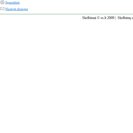
Spausdinti
Nusiųsti draugui
Skelbimai © ss.lt 2009 |
Skelbimų d