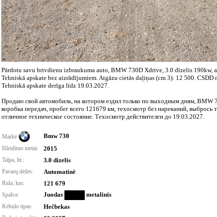
Pārdotu savu brivdienu izbraukuma auto, BMW 730D Xdrive, 3.0 dīzelis 190kw,
Tehniskā apskate bez aizrādījumiem. Atgāzu cietās daļiņas (cm 3): 12 500. CSDD 
Tehniskā apskate derīga līdz 19.03.2027.
Продаю свой автомобиль, на котором ездил только по выходным дням, BMW 73
коробка передач, пробег всего 121679 км, техосмотр без нареканий, выбрось 
отличное техническое состояние. Техосмотр действителен до 19.03.2027.
Bmw 730
Markė
Išleidimo metai:
2015
Talpa, ltr.:
3.0 dizelis
Pavarų dėžės:
Automatinė
Rida, km:
121 679
Juodas
metalinis
Spalva:
Kėbulo tipas:
Hečbekas