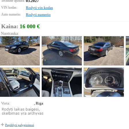
Techninė apžiūra:
03.2027
VIN kodas:
Rodyti vin kodas
Auto numerio:
Rodyti numerio
Kaina:
16 000 €
Nuotrauka:
Vieta:
, Riga
Papildyti palyginimui