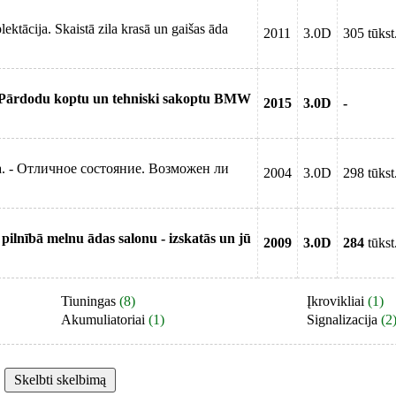
ācija. Skaistā zila krasā un gaišas āda
2011
3.0D
305 tūkst
Pārdodu koptu un tehniski sakoptu BMW
2015
3.0D
-
aiņa. - Отличное состояние. Возможен ли
2004
3.0D
298 tūkst
pilnībā melnu ādas salonu - izskatās un jū
2009
3.0D
284
tūkst
Tiuningas
(8)
Įkrovikliai
(1)
Akumuliatoriai
(1)
Signalizacija
(2