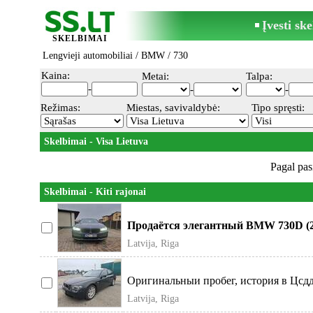
Įvesti sk
SKELBIMAI
Lengvieji automobiliai
/
BMW
/ 730
Kaina:
Metai:
Talpa:
-
-
-
Režimas:
Miestas, savivaldybė:
Tipo spręsti:
Skelbimai - Visa Lietuva
Pagal pas
Skelbimai - Kiti rajonai
Продаётся элегантный BMW 730D (20
Luxury. Про
Latvija, Riga
Оригинальныи пробег, история в Цсдд
дисков
Latvija, Riga