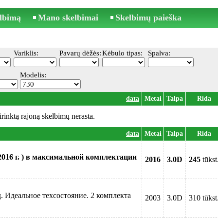
elbimą
Mano skelbimai
Skelbimų paieška
Variklis:
Pavarų dėžės:
Kėbulo tipas:
Spalva:
Modelis:
data
Metai
Talpa
Rida
irinktą rajoną skelbimų nerasta.
data
Metai
Talpa
Rida
16 г. ) в максимальной комплектации
2016
3.0D
245
tūkst
. Идеальное техсостояние. 2 комплекта
2003
3.0D
310 tūkst