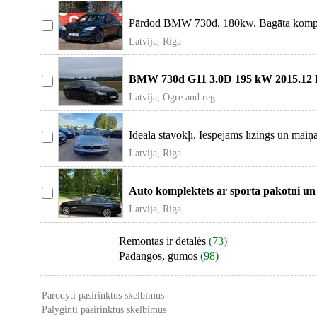
Pārdod BMW 730d. 180kw. Bagāta komplekt
Latvija, Riga
BMW 730d G11 3.0D 195 kW 2015.12 
730d G
Latvija, Ogre and reg.
Ideālā stavokļī. Iespējams līzings un m
Latvija, Riga
Auto komplektēts ar sporta pakotni un 
Latvija, Riga
Remontas ir detalės
(73)
Padangos, gumos
(98)
Parodyti pasirinktus skelbimus
Palyginti pasirinktus skelbimus