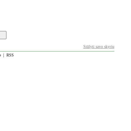
Siūlyti savo skyrių
o
|
RSS