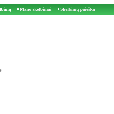
elbimą
Mano skelbimai
Skelbimų paieška
s