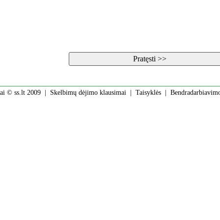
ai © ss.lt 2009 |
Skelbimų dėjimo klausimai
|
Taisyklės
|
Bendradarbiavim