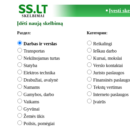
Įvesti sk
SKELBIMAI
Įdėti naują skelbimą
Раздел:
Категория:
Darbas ir verslas
Reikalingi
Transportas
Ieškau darbo
Nekilnojamas turtas
Kursai, mokslai
Statyba
Verslo kontaktai
Elektros technika
Juristo paslaugos
Drabužiai, avalynė
Finansinės paslaugo
Namams
Tekstų vertimas
Gamybos, darbo
Interneto paslaugos
Vaikams
Įvairūs
Gyvūnai
Žemės ūkis
Poilsis, pomėgiai